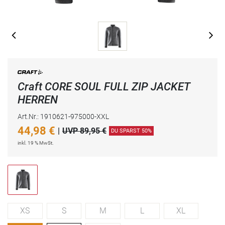
Craft CORE SOUL FULL ZIP JACKET
HERREN
Art.Nr.: 1910621-975000-XXL
44,98
€
|
UVP 89,95 €
DU SPARST 50%
inkl. 19 % MwSt.
XS
S
M
L
XL