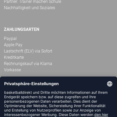
Partner: Trainer machen Schule
Nachhaltigkeit und Soziales
ZAHLUNGSARTEN
Paypal
Apple Pay
Lastschrift (ELV) via Sofort
Kreditkarte
Rechnungskauf via Klarna
Vorkasse
ABONNIERE JETZT DEN KOSTENLOSEN
HANDBALLDIREKT-NEWSLETTER UND VERPASSE KEINE
NEUIGKEIT ODER AKTION MEHR.
JETZT ANMELDEN