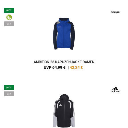
NEW
-35%
AMBITION 28 KAPUZENJACKE DAMEN
UVP 64,99 €
|
42,24
€
NEW
-35%