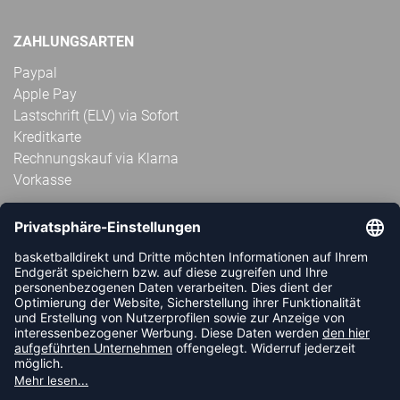
ZAHLUNGSARTEN
Paypal
Apple Pay
Lastschrift (ELV) via Sofort
Kreditkarte
Rechnungskauf via Klarna
Vorkasse
ABONNIERE JETZT DEN KOSTENLOSEN
HANDBALLDIREKT-NEWSLETTER UND VERPASSE KEINE
NEUIGKEIT ODER AKTION MEHR.
JETZT ANMELDEN
FOLLOW US