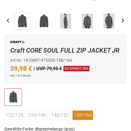
Craft CORE SOUL FULL ZIP JACKET JR
Art.Nr.: 1910897-975000-158/164
39,98
€
|
UVP 79,95 €
DU SPARST 50%
inkl. 19 % MwSt.
122/128
134/140
146/152
158/164
Gewählte Farbe: dkgreymelange (grau)