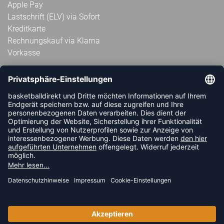
Apple Pay
Lastschrift (ELV) via Sofort
Kreditkarte
Rechnungskauf via Klarna
Vorkasse
ABONNIERE JETZT DEN KOSTENLOSEN
HANDBALLDIREKT-NEWSLETTER UND VERPASSE KEINE
NEUIGKEIT ODER AKTION MEHR.
JETZT ANMELDEN
FOLLOW US