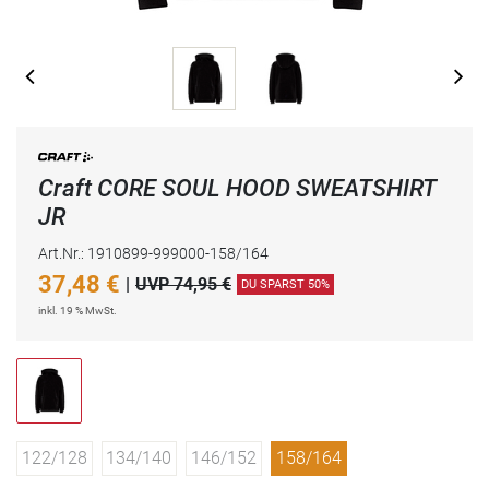
Craft CORE SOUL HOOD SWEATSHIRT
JR
Art.Nr.: 1910899-999000-158/164
37,48
€
|
UVP 74,95 €
DU SPARST 50%
inkl. 19 % MwSt.
122/128
134/140
146/152
158/164