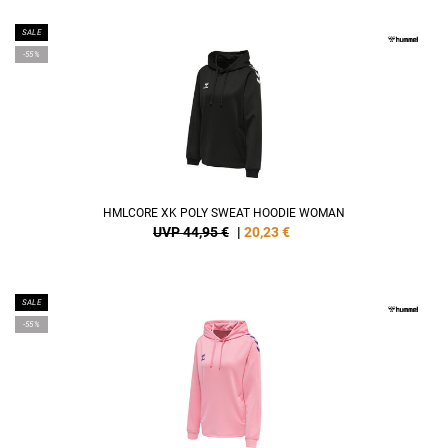
SALE
-55%
HMLCORE XK POLY SWEAT HOODIE WOMAN
UVP 44,95 €
|
20,23
€
SALE
-55%