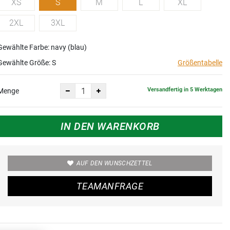
XS
S
M
L
XL
2XL
3XL
Gewählte Farbe: navy (blau)
Gewählte Größe:
S
Größentabelle
Versandfertig in 5 Werktagen
Menge
IN DEN WARENKORB
AUF DEN WUNSCHZETTEL
TEAMANFRAGE