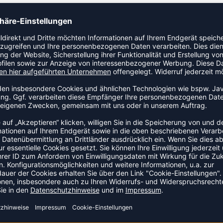
Stretchmaterial, die bei intensivem Training einen
eissverschluss ist aus Recycling-Materialien hergestellt, um
hige, funktionelle Stretchmaterialien•Recyclingpolyester
sverschluss vorne•Seitentaschen
ZULETZT ANGESEHEN
HR AUS DER KATEGORIE HOOD
SALE
-55%