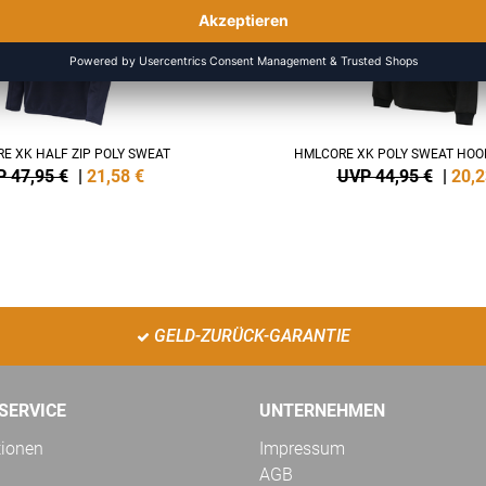
E XK HALF ZIP POLY SWEAT
HMLCORE XK POLY SWEAT HO
 47,95 €
|
21,58
€
UVP 44,95 €
|
20,2
GELD-ZURÜCK-GARANTIE
SERVICE
UNTERNEHMEN
tionen
Impressum
AGB