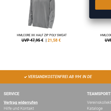
HMLCORE XK HALF ZIP POLY SWEAT
HMLCOR
UVP 47,95 €
|
21,58
€
UVP
VERSANDKOSTENFREI AB 99€ IN DE
SERVICE
TEAMSPORT
Vertrag widerrufen
Vereinskollek
Hilfe und Kontakt
Kataloge