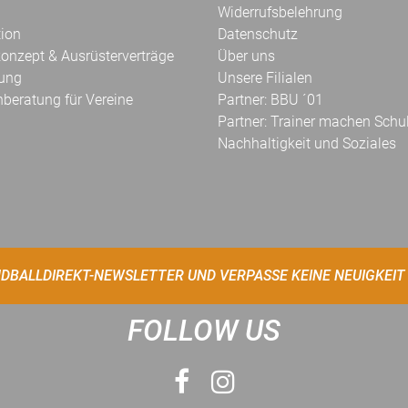
Widerrufsbelehrung
tion
Datenschutz
onzept & Ausrüsterverträge
Über uns
kung
Unsere Filialen
hberatung für Vereine
Partner: BBU ´01
Partner: Trainer machen Schu
Nachhaltigkeit und Soziales
DBALLDIREKT-NEWSLETTER UND VERPASSE KEINE NEUIGKEIT
FOLLOW US