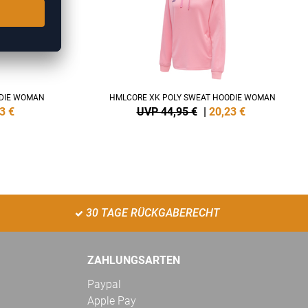
ODIE WOMAN
HMLCORE XK POLY SWEAT HOODIE WOMAN
3
€
UVP 44,95 €
|
20,23
€
30 TAGE RÜCKGABERECHT
ZAHLUNGSARTEN
Paypal
Apple Pay