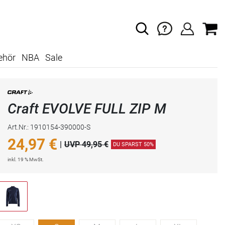
ehör
NBA
Sale
Craft EVOLVE FULL ZIP M
Art.Nr.: 1910154-390000-S
24,97
€
|
UVP 49,95 €
DU SPARST 50%
inkl. 19 % MwSt.