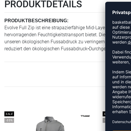
PRODUKTDETAILS
PRODUKTBESCHREIBUNG:
Evolve Full Zip ist eine strapazierfähige Mid-Layer-Jacke aus 
hervorragenden Feuchtigkeitstransport bietet. Die Jacke mit R
unseren ökologischen Fussabdruck zu verringern.•Strapazierfä
reduziert den ökologischen Fussabdruck•Durchgehender Reis
ME
SALE
SALE
-55%
-55%