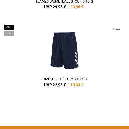
TEAM25 BASKETBALL STOCK SHORT
UVP 29,95 €
|
23,96
€
SALE
-55%
HMLCORE XK POLY SHORTS
UVP 22,95 €
|
10,33
€