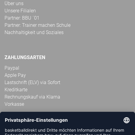
Über uns
Unsere Filialen
Partner: BBU ´01
Partner: Trainer machen Schule
Nachhaltigkeit und Soziales
ZAHLUNGSARTEN
Paypal
Apple Pay
Lastschrift (ELV) via Sofort
Kreditkarte
Rechnungskauf via Klarna
Vorkasse
ABONNIERE JETZT DEN KOSTENLOSEN
HANDBALLDIREKT-NEWSLETTER UND VERPASSE KEINE