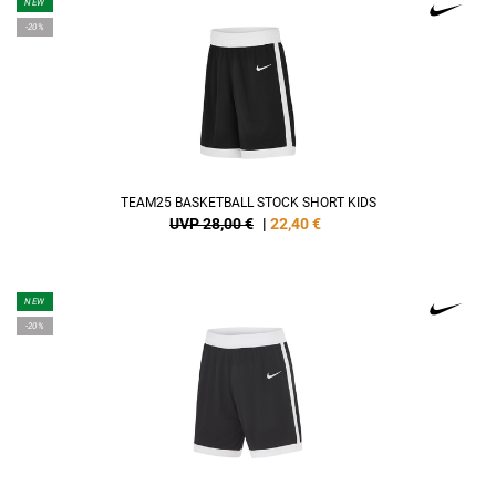
NEW
-20%
TEAM25 BASKETBALL STOCK SHORT KIDS
UVP 28,00 €
|
22,40
€
NEW
-20%