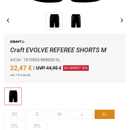
Craft EVOLVE REFEREE SHORTS M
Art.Nr.: 1910955-999000-XL
22,47
€
|
UVP 44,95 €
DU SPARST 50%
inkl. 19 % MwSt.
XS
S
M
L
XL
2XL
3XL