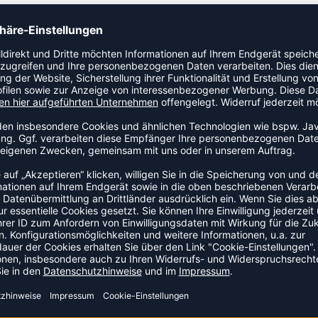
 Training einen hervorragenden Feuchtigkeitstransport bieten.
seren ökologischen Fussabdruck zu verringern. Der elastische
, funktionelle Stretchmaterialien•Recyclingpolyester reduziert
delzug
ZULETZT ANGESEHEN
S DER KATEGORIE BASKETBA
NEW
-20%