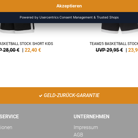
ASKETBALL STOCK SHORT KIDS
TEAM25 BASKETBALL STOC
 28,00 €
|
22,40
€
UVP 29,95 €
|
23,9
GELD-ZURÜCK-GARANTIE
SERVICE
UNTERNEHMEN
tionen
Impressum
AGB