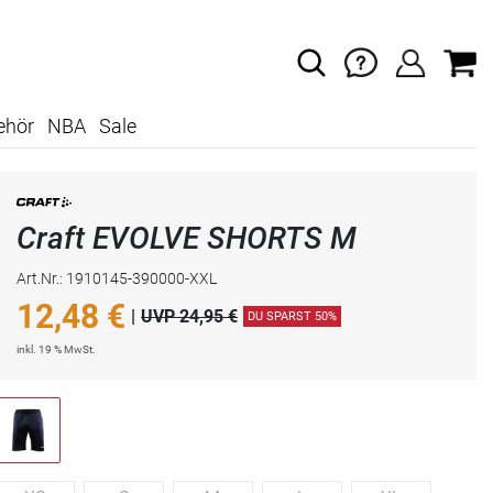
ehör
NBA
Sale
Craft EVOLVE SHORTS M
Art.Nr.: 1910145-390000-XXL
12,48
€
|
UVP 24,95 €
DU SPARST 50%
inkl. 19 % MwSt.