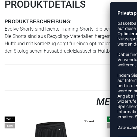
PRODUKTDETAILS
PRODUKTBESCHREIBUNG:
Evolve Shorts sind leichte Training-Shorts, die bei intensivem
Die Shorts sind aus Recycling-Materialien hergestellt, um un
Hüftbund mit Kordelzug sorgt für einen optimalen Sitz.•Leichte
den ökologischen Fussabdruck•Elastischer Hüftbund mit Kor
MEHR AU
SALE
NEW
-60%
-20%