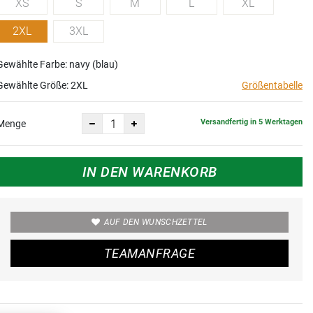
XS
S
M
L
XL
2XL
3XL
Gewählte Farbe: navy (blau)
Gewählte Größe:
2XL
Größentabelle
Versandfertig in 5 Werktagen
Menge
IN DEN WARENKORB
AUF DEN WUNSCHZETTEL
TEAMANFRAGE