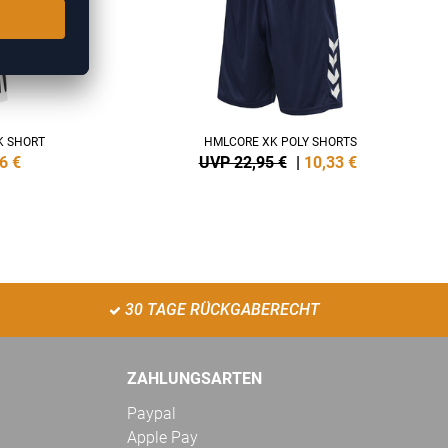
K SHORT
HMLCORE XK POLY SHORTS
6
€
UVP 22,95 €
|
10,33
€
30 TAGE RÜCKGABERECHT
ZAHLUNGSARTEN
Paypal
Apple Pay