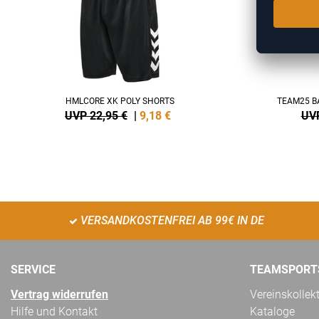
HMLCORE XK POLY SHORTS
TEAM25 B
UVP 22,95 €
|
9,18
€
UVP
VERSANDKOSTENFREI AB 99€ IN DE
SERVICE
TEAMSPORT
Vertrag widerrufen
Vereinskollek
Hilfe und Kontakt
Kataloge