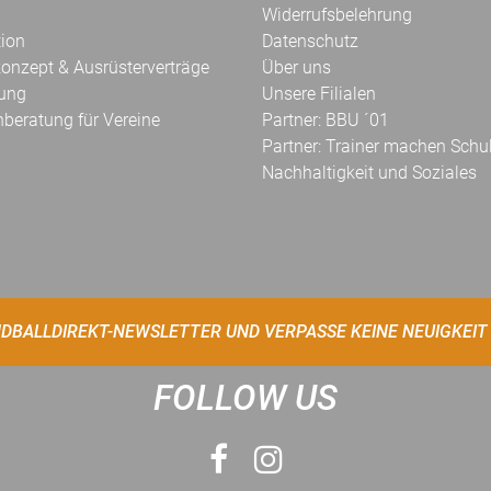
Widerrufsbelehrung
tion
Datenschutz
onzept & Ausrüsterverträge
Über uns
kung
Unsere Filialen
hberatung für Vereine
Partner: BBU ´01
Partner: Trainer machen Schu
Nachhaltigkeit und Soziales
DBALLDIREKT-NEWSLETTER UND VERPASSE KEINE NEUIGKEIT
FOLLOW US