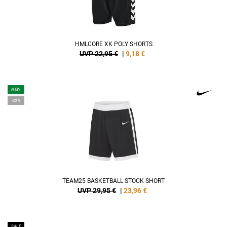
HMLCORE XK POLY SHORTS
UVP 22,95 €
|
9,18
€
NEW
-20%
TEAM25 BASKETBALL STOCK SHORT
UVP 29,95 €
|
23,96
€
SALE