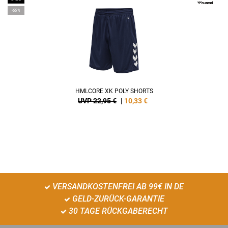
-55%
HMLCORE XK POLY SHORTS
UVP 22,95 €
|
10,33
€
VERSANDKOSTENFREI AB 99€ IN DE
GELD-ZURÜCK-GARANTIE
30 TAGE RÜCKGABERECHT