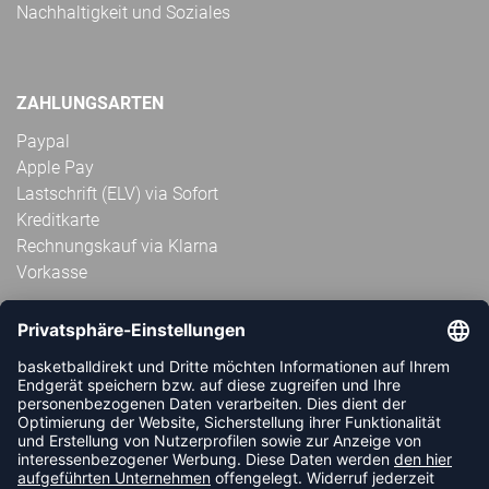
Nachhaltigkeit und Soziales
ZAHLUNGSARTEN
Paypal
Apple Pay
Lastschrift (ELV) via Sofort
Kreditkarte
Rechnungskauf via Klarna
Vorkasse
ABONNIERE JETZT DEN KOSTENLOSEN
HANDBALLDIREKT-NEWSLETTER UND VERPASSE KEINE
NEUIGKEIT ODER AKTION MEHR.
JETZT ANMELDEN