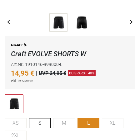
Craft EVOLVE SHORTS W
Art.Nr.: 1910146-999000-L
14,95
€
|
UVP 24,95 €
DU SPARST 40%
inkl. 19 % MwSt.
XS
S
M
L
XL
2XL