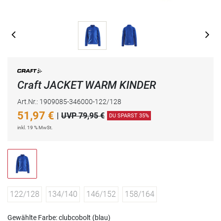
Craft JACKET WARM KINDER
Art.Nr.: 1909085-346000-122/128
51,97
€
|
UVP 79,95 €
DU SPARST 35%
inkl. 19 % MwSt.
122/128
134/140
146/152
158/164
Gewählte Farbe: clubcobolt (blau)