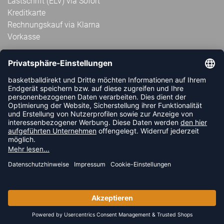
Lastschrift (ELV) via Sofort
Kreditkarte
Rechnungskauf via Klarna
Vorkasse
ABONNIERE JETZT DEN KOSTENLOSEN
HANDBALLDIREKT-NEWSLETTER UND VERPASSE KEINE
NEUIGKEIT ODER AKTION MEHR.
JETZT ANMELDEN
FOLLOW US
© 2026 Ballsportdirekt.de GmbH und Co. KG