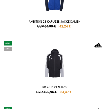
AMBITION 28 KAPUZENJACKE DAMEN
UVP 64,99 €
|
42,24
€
NEW
-35%
TIRO 26 REGENJACKE
UVP 129,95 €
|
84,47
€