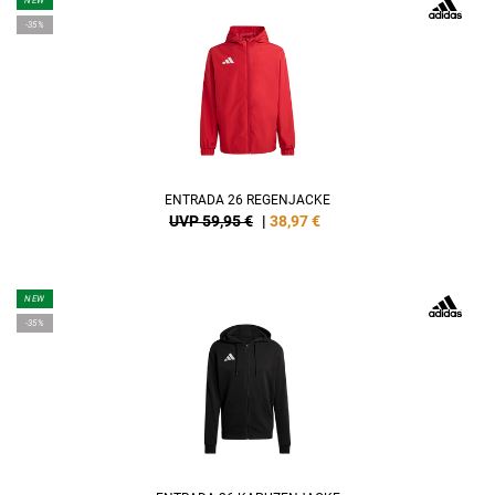
NEW
-35%
ENTRADA 26 REGENJACKE
UVP 59,95 €
|
38,97
€
NEW
-35%