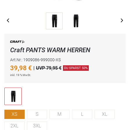
Craft PANTS WARM HERREN
Art.Nr.: 1909086-999000-XS
39,98
€
|
UVP 79,95 €
DU SPARST 50%
inkl. 19 % MwSt.
XS
S
M
L
XL
2XL
3XL