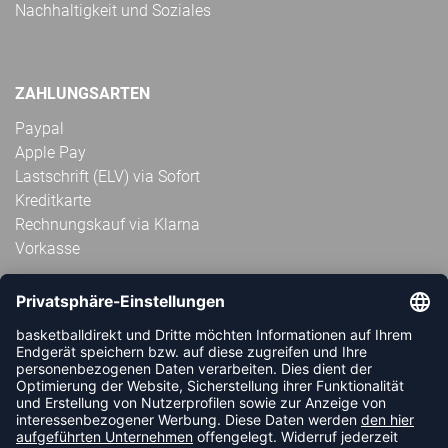
Nachhaltigkeit und Soziales
ZAHLUNGSARTEN
Paypal
Apple Pay
Lastschrift (ELV) via Sofort
Kreditkarte
Rechnungskauf via Klarna
Vorkasse
ABONNIERE JETZT DEN KOSTENLOSEN
HANDBALLDIREKT-NEWSLETTER UND VERPASSE KEINE
NEUIGKEIT ODER AKTION MEHR.
JETZT ANMELDEN