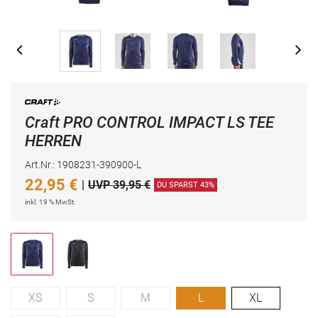
Craft PRO CONTROL IMPACT LS TEE
HERREN
Art.Nr.: 1908231-390900-L
22,95
€
|
UVP 39,95 €
DU SPARST 43%
inkl. 19 % MwSt.
XS
S
M
L
XL