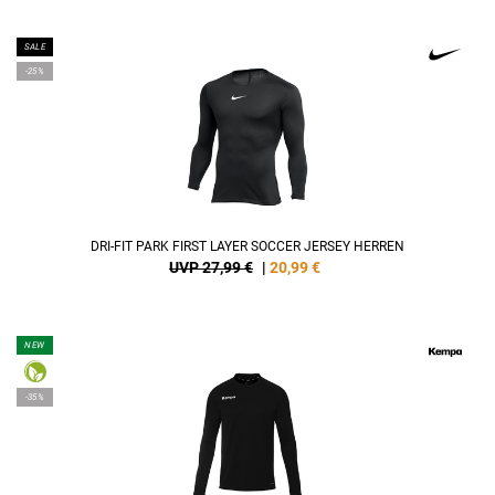
SALE
-25%
DRI-FIT PARK FIRST LAYER SOCCER JERSEY HERREN
UVP 27,99 €
|
20,99
€
NEW
-35%