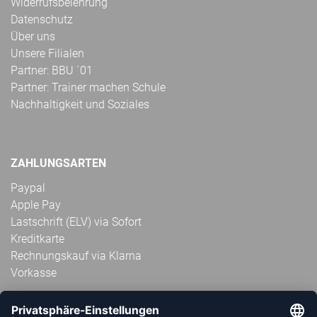
Widerrufsbelehrung
Datenschutz
Über uns
Unsere Filialen
Partner: BBU ´01
Partner: Trainer machen Schule
Nachhaltigkeit und Soziales
ZAHLUNGSARTEN
Paypal
Apple Pay
Lastschrift (ELV) via Sofort
Kreditkarte
Rechnungskauf via Klarna
Vorkasse