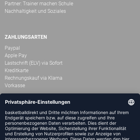
Partner: Trainer machen Schule
Nachhaltigkeit und Soziales
ZAHLUNGSARTEN
Paypal
Apple Pay
Lastschrift (ELV) via Sofort
Kreditkarte
Rechnungskauf via Klarna
Vorkasse
ABONNIERE JETZT DEN KOSTENLOSEN
HANDBALLDIREKT-NEWSLETTER UND VERPASSE KEINE
NEUIGKEIT ODER AKTION MEHR.
JETZT ANMELDEN