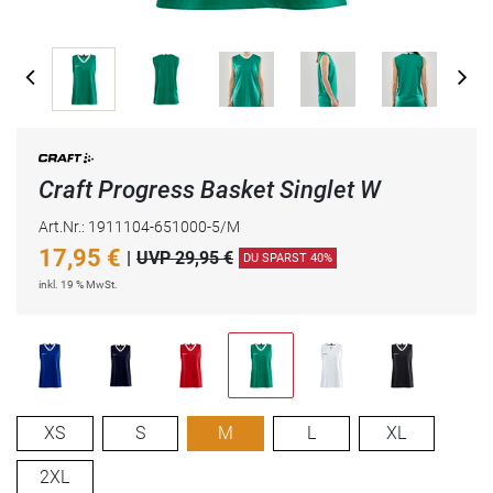
Craft Progress Basket Singlet W
Art.Nr.: 1911104-651000-5/M
17,95
€
|
UVP 29,95 €
DU SPARST 40%
inkl. 19 % MwSt.
XS
S
M
L
XL
2XL