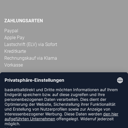
ZAHLUNGSARTEN
Paypal
Apple Pay
Lastschrift (ELV) via Sofort
Kreditkarte
Rechnungskauf via Klarna
Vorkasse
ABONNIERE JETZT DEN KOSTENLOSEN
HANDBALLDIREKT-NEWSLETTER UND VERPASSE KEINE
NEUIGKEIT ODER AKTION MEHR.
JETZT ANMELDEN
FOLLOW US