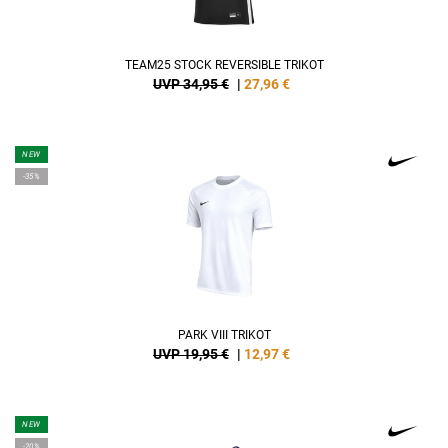
TEAM25 STOCK REVERSIBLE TRIKOT
UVP 34,95 €
|
27,96
€
NEW
-35%
PARK VIII TRIKOT
UVP 19,95 €
|
12,97
€
NEW
-20%