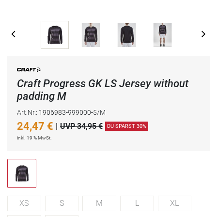
Craft Progress GK LS Jersey without
padding M
Art.Nr.: 1906983-999000-5/M
24,47
€
|
UVP 34,95 €
DU SPARST 30%
inkl. 19 % MwSt.
XS
S
M
L
XL