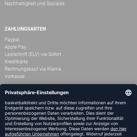
Nachhaltigkeit und Soziales
ZAHLUNGSARTEN
Paypal
Apple Pay
Lastschrift (ELV) via Sofort
Kreditkarte
Rechnungskauf via Klarna
Vorkasse
ABONNIERE JETZT DEN KOSTENLOSEN
HANDBALLDIREKT-NEWSLETTER UND VERPASSE KEINE
NEUIGKEIT ODER AKTION MEHR.
JETZT ANMELDEN