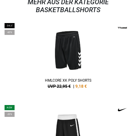
MEHR AUS DER KATEGORIE
BASKETBALLSHORTS
SALE
-60%
HMLCORE XK POLY SHORTS
UVP 22,95 €
|
9,18
€
NEW
-20%