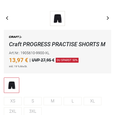
Craft PROGRESS PRACTISE SHORTS M
Art.Nr.: 1905610-9900-XL
13,97
€
|
UVP 27,95 €
DU SPARST 50%
inkl. 19 % MwSt.
XS
S
M
L
XL
2XL
3XL