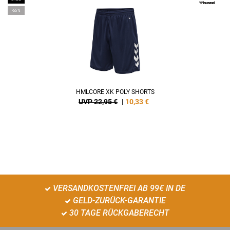
-55%
HMLCORE XK POLY SHORTS
UVP 22,95 €
|
10,33
€
VERSANDKOSTENFREI AB 99€ IN DE
GELD-ZURÜCK-GARANTIE
30 TAGE RÜCKGABERECHT