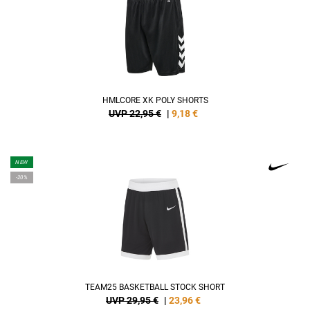
HMLCORE XK POLY SHORTS
UVP 22,95 €
|
9,18
€
NEW
-20%
TEAM25 BASKETBALL STOCK SHORT
UVP 29,95 €
|
23,96
€