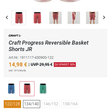
Craft Progress Reversible Basket
Shorts JR
Art.Nr.: 1911117-430900-122
14,98
€
|
UVP 29,95 €
DU SPARST 50%
inkl. 19 % MwSt.
122/128
134/140
146/152
158/164