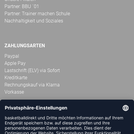
Partner: BBU ´01
Partner: Trainer machen Schule
Nachhaltigkeit und Soziales
ZAHLUNGSARTEN
Paypal
Apple Pay
Lastschrift (ELV) via Sofort
Kreditkarte
Rechnungskauf via Klarna
Vorkasse
ABONNIERE JETZT DEN KOSTENLOSEN
HANDBALLDIREKT-NEWSLETTER UND VERPASSE KEINE
NEUIGKEIT ODER AKTION MEHR.