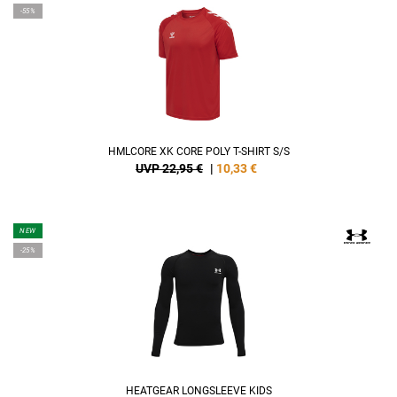
-55%
HMLCORE XK CORE POLY T-SHIRT S/S
UVP 22,95 €
|
10,33
€
NEW
-25%
HEATGEAR LONGSLEEVE KIDS