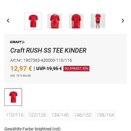
Craft RUSH SS TEE KINDER
Art.Nr.: 1907363-430000-110/116
12,97
€
|
UVP 19,95 €
DU SPARST 35%
inkl. 19 % MwSt.
110/116
122/128
134/140
146/152
158/164
Gewählte Farbe: brightred (rot)