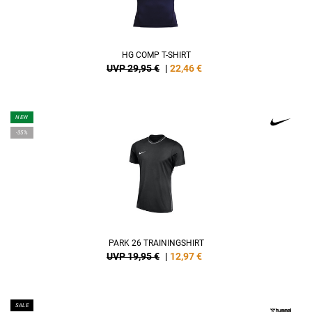
HG COMP T-SHIRT
UVP 29,95 €
|
22,46
€
NEW
-35%
PARK 26 TRAININGSHIRT
UVP 19,95 €
|
12,97
€
SALE