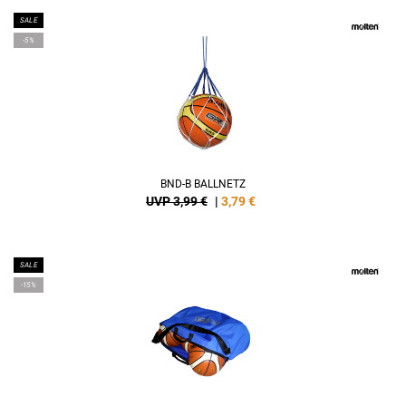
SALE
-5%
BND-B BALLNETZ
UVP 3,99 €
|
3,79
€
SALE
-15%