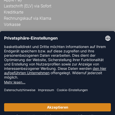
Lastschrift (ELV) via Sofort
Kreditkarte
Rechnungskauf via Klarna
Vorkasse
ABONNIERE JETZT DEN KOSTENLOSEN
HANDBALLDIREKT-NEWSLETTER UND VERPASSE KEINE
NEUIGKEIT ODER AKTION MEHR.
JETZT ANMELDEN
FOLLOW US
© 2026 Ballsportdirekt.de GmbH und Co. KG