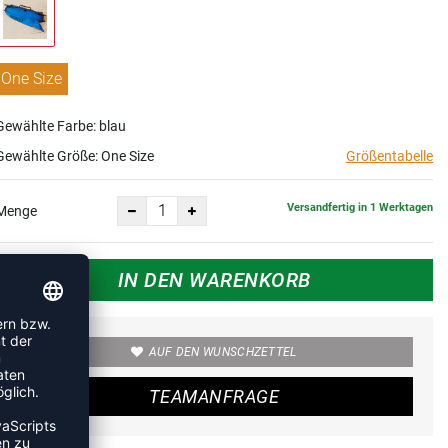
One Size
Gewählte Farbe: blau
Gewählte Größe:
One Size
Größentabelle
Versandfertig in 1 Werktagen
Menge
IN DEN WARENKORB
AUF DEN WUNSCHZETTEL
TEAMANFRAGE