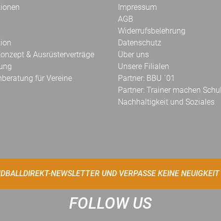
tionen
Impressum
AGB
Widerrufsbelehrung
tion
Datenschutz
onzept & Ausrüsterverträge
Über uns
kung
Unsere Filialen
hberatung für Vereine
Partner: BBU ´01
Partner: Trainer machen Schu
Nachhaltigkeit und Soziales
DBALLDIREKT-NEWSLETTER UND VERPASSE KEINE NEUIGKEIT
FOLLOW US