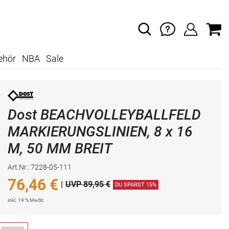
ehör
NBA
Sale
Dost BEACHVOLLEYBALLFELD
MARKIERUNGSLINIEN, 8 x 16
M, 50 MM BREIT
Art.Nr.: 7228-05-111
76,46
€
|
UVP 89,95 €
DU SPARST 15%
inkl. 19 % MwSt.