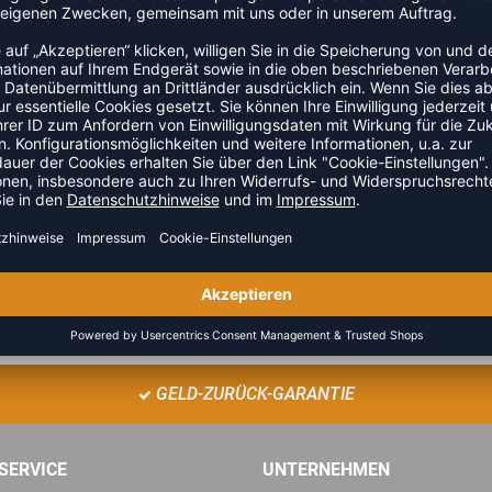
, 50 MM BREIT bringt Dost einen Artikel der Kategorie
und Spielbetrieb.
ZULETZT ANGESEHEN
GELD-ZURÜCK-GARANTIE
SERVICE
UNTERNEHMEN