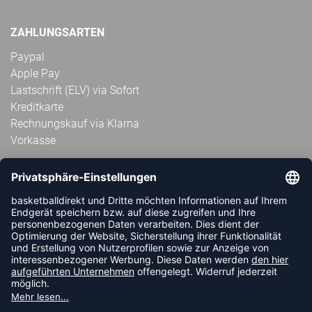
ZAHLUNGSARTEN
Paypal
Apple Pay
Lastschrift (ELV) via Sofort
Kreditkarte
Rechnungskauf via Klarna
Vorkasse
ABONNIERE JETZT DEN KOSTENLOSEN
HANDBALLDIREKT-NEWSLETTER UND VERPASSE KEINE
NEUIGKEIT ODER AKTION MEHR.
JETZT ANMELDEN
FOLLOW US