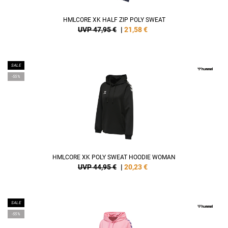
HMLCORE XK HALF ZIP POLY SWEAT
UVP 47,95 €
|
21,58
€
SALE
-55%
HMLCORE XK POLY SWEAT HOODIE WOMAN
UVP 44,95 €
|
20,23
€
SALE
-55%