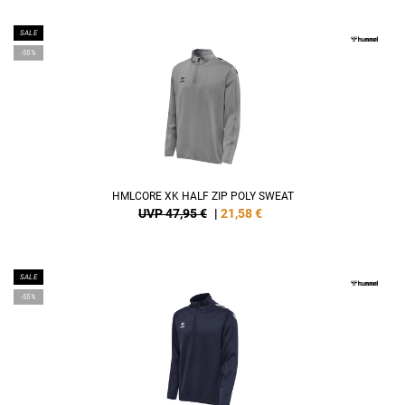
SALE
-55%
HMLCORE XK HALF ZIP POLY SWEAT
UVP 47,95 €
|
21,58
€
SALE
-55%