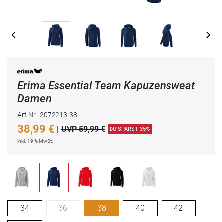
Erima Essential Team Kapuzensweat
Damen
Art.Nr.: 2072213-38
38,99
€
|
UVP 59,99 €
DU SPARST 35%
inkl. 19 % MwSt.
34
36
38
40
42