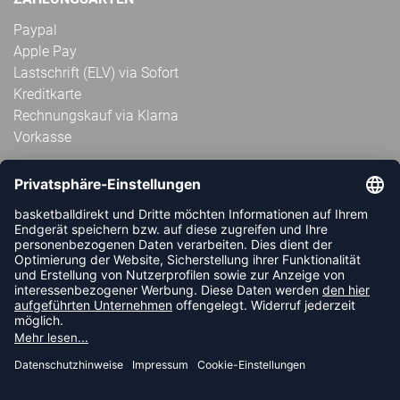
Paypal
Apple Pay
Lastschrift (ELV) via Sofort
Kreditkarte
Rechnungskauf via Klarna
Vorkasse
ABONNIERE JETZT DEN KOSTENLOSEN
HANDBALLDIREKT-NEWSLETTER UND VERPASSE KEINE
NEUIGKEIT ODER AKTION MEHR.
JETZT ANMELDEN
FOLLOW US