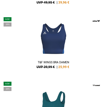
UVP 49,95 €
|
39,96
€
NEW
-35%
T&F WINGS BRA DAMEN
UVP 39,99 €
|
25,99
€
NEW
-20%