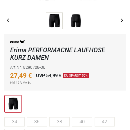
Erima PERFORMACNE LAUFHOSE
KURZ DAMEN
Art.Nr.: 8290708-36
27,49
€
|
UVP 54,99 €
DU SPARST 50%
inkl. 19 % MwSt.
34
36
38
40
42