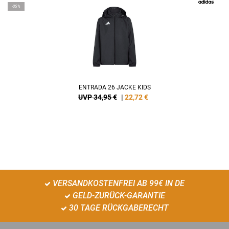
-35%
ENTRADA 26 JACKE KIDS
UVP 34,95 €
|
22,72
€
VERSANDKOSTENFREI AB 99€ IN DE
GELD-ZURÜCK-GARANTIE
30 TAGE RÜCKGABERECHT