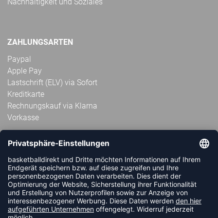
Nachhaltigkeit und Soziales
ZAHLUNGSARTEN
Paypal
Apple Pay
Lastschrift (ELV) via Sofort
Kreditkarte
Rechnungskauf via Klarna
Vorkasse
ABONNIERE JETZT DEN KOSTENLOSEN
HANDBALLDIREKT-NEWSLETTER UND VERPASSE KEINE
NEUIGKEIT ODER AKTION MEHR.
JETZT ANMELDEN