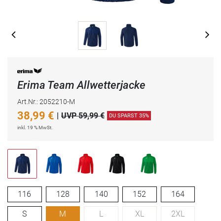
Erima Team Allwetterjacke
Art.Nr.: 2052210-M
38,99
€
|
UVP 59,99 €
DU SPARST 35%
inkl. 19 % MwSt.
116
128
140
152
164
S
M
L
XL
2XL