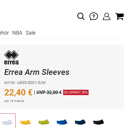
ehör
NBA
Sale
Errea Arm Sleeves
Art.Nr.: U655-0001-S/M
22,40
€
|
UVP 32,00 €
DU SPARST 30%
inkl. 19 % MwSt.