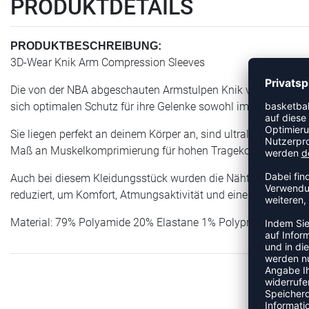
PRODUKTDETAILS
PRODUKTBESCHREIBUNG:
3D-Wear Knik Arm Compression Sleeves
Die von der NBA abgeschauten Armstulpen Knik von Erreà sind d
sich optimalen Schutz für ihre Gelenke sowohl im Training 
Sie liegen perfekt an deinem Körper an, sind ultraleicht und s
Maß an Muskelkomprimierung für hohen Tragekomfort, ohne 
Auch bei diesem Kleidungsstück wurden die Nähte aufgrund e
reduziert, um Komfort, Atmungsaktivität und eine ergonomisc
Material: 79% Polyamide 20% Elastane 1% Polypropylene