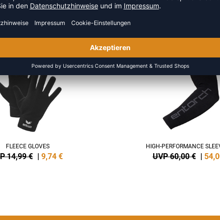
 AUS DER KATEGORIE ACCESS
NEW
-10%
FLEECE GLOVES
HIGH-PERFORMANCE SLEE
P 14,99 €
|
9,74
€
UVP 60,00 €
|
54,0