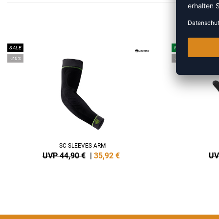
MEHR
SALE
NEW
-20%
-35%
SC SLEEVES ARM
UVP 44,90 €
|
35,92
€
UV