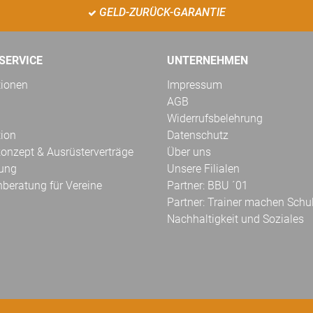
GELD-ZURÜCK-GARANTIE
SERVICE
UNTERNEHMEN
tionen
Impressum
AGB
Widerrufsbelehrung
tion
Datenschutz
onzept & Ausrüsterverträge
Über uns
kung
Unsere Filialen
hberatung für Vereine
Partner: BBU ´01
Partner: Trainer machen Schu
Nachhaltigkeit und Soziales