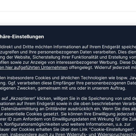
er ideale Begleiter für alle, die regelmäßig Sport treiben und
als auch im Wettkampf wünschen.
orgen mit ihre rasterartigen Gewebestruktur für das notwendige
dabei einzuengen.
iner speziellen Rundstrickverarbeitung auf ein Minimum
he Passform mit einem sportlichen Design zu verbinden.
ZULETZT ANGESEHEN