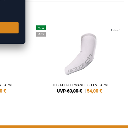
OIRES
NEW
-10%
VE ARM
HIGH-PERFORMANCE SLEEVE ARM
0
€
UVP 60,00 €
|
54,00
€