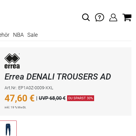
ehör
NBA
Sale
Errea DENALI TROUSERS AD
Art.Nr.: EP1A0Z-0009-XXL
47,60
€
|
UVP 68,00 €
DU SPARST 30%
inkl. 19 % MwSt.