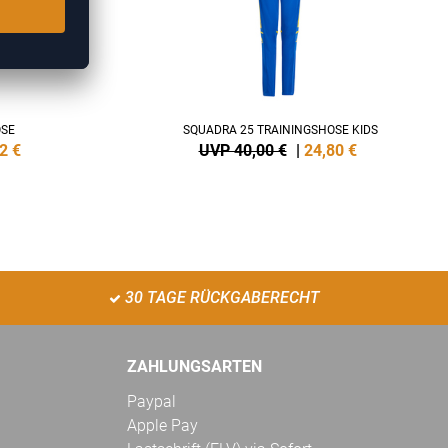
OSE
SQUADRA 25 TRAININGSHOSE KIDS
2
€
UVP 40,00 €
|
24,80
€
30 TAGE RÜCKGABERECHT
ZAHLUNGSARTEN
Paypal
Apple Pay