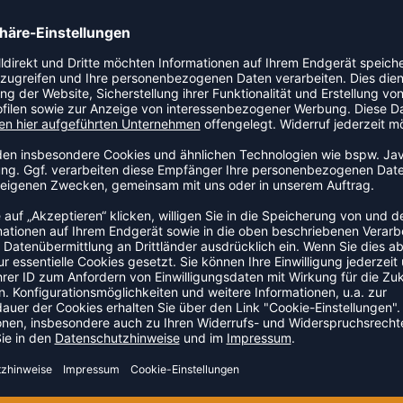
ningshose. Ein zuverlässiger Begleiter für Training und
ZULETZT ANGESEHEN
US DER KATEGORIE TRAININ
NEW
-35%