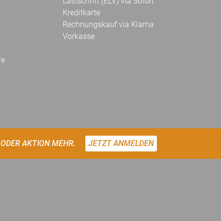
Lastschrift (ELV) via Sofort
Kreditkarte
Rechnungskauf via Klarna
Vorkasse
le
 ODER AKTION MEHR.
JETZT ANMELDEN