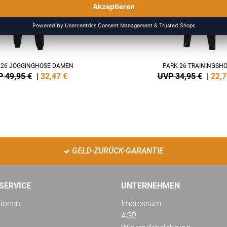
 26 JOGGINGHOSE DAMEN
PARK 26 TRAININGSH
 49,95 €
|
32,47
€
UVP 34,95 €
|
22,7
GELD-ZURÜCK-GARANTIE
SERVICE
UNTERNEHMEN
tionen
Impressum
AGB