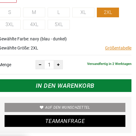
S
M
L
XL
2XL
3XL
4XL
5XL
Gewählte Farbe: navy (blau - dunkel)
Gewählte Größe:
2XL
Größentabelle
Versandfertig in 2 Werktagen
Menge
IN DEN WARENKORB
AUF DEN WUNSCHZETTEL
TEAMANFRAGE