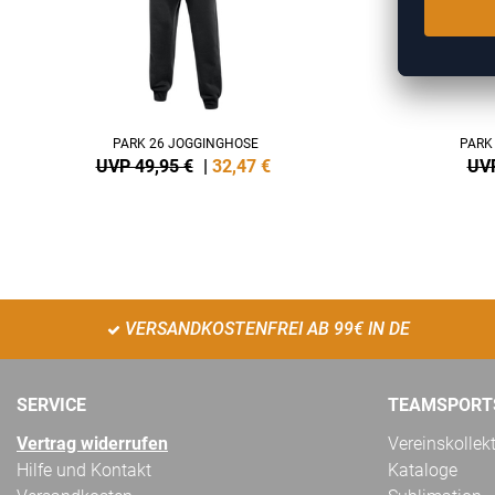
PARK 26 JOGGINGHOSE
PARK
UVP 49,95 €
|
32,47
€
UVP
VERSANDKOSTENFREI AB 99€ IN DE
SERVICE
TEAMSPORT
Vertrag widerrufen
Vereinskollek
Hilfe und Kontakt
Kataloge