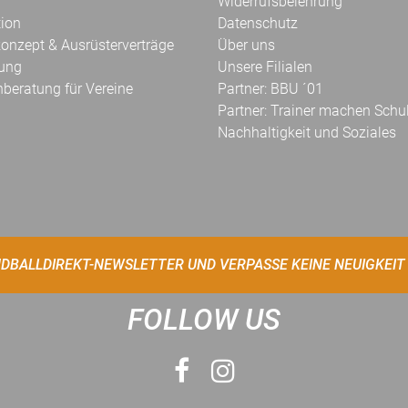
Widerrufsbelehrung
tion
Datenschutz
onzept & Ausrüsterverträge
Über uns
kung
Unsere Filialen
hberatung für Vereine
Partner: BBU ´01
Partner: Trainer machen Schu
Nachhaltigkeit und Soziales
DBALLDIREKT-NEWSLETTER UND VERPASSE KEINE NEUIGKEIT
FOLLOW US