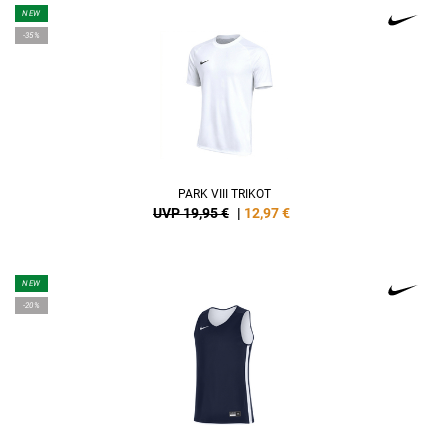
NEW
-35%
PARK VIII TRIKOT
UVP 19,95 €
|
12,97
€
NEW
-20%