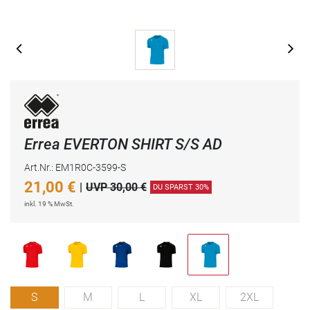
Errea EVERTON SHIRT S/S AD
Art.Nr.: EM1R0C-3599-S
21,00
€
|
UVP 30,00 €
DU SPARST 30%
inkl. 19 % MwSt.
S
M
L
XL
2XL