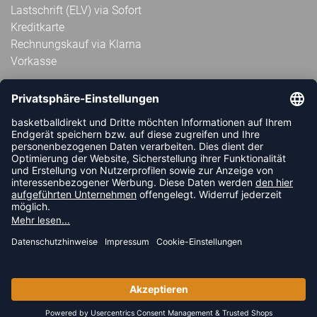
Lastschrift (ELV) via Sofort
Kreditkarte
Rechnungskauf via Klarna
Vorkasse
ABONNIERE JETZT DEN KOSTENLOSEN
HANDBALLDIREKT-NEWSLETTER UND VERPASSE KEINE
NEUIGKEIT ODER AKTION MEHR.
JETZT ANMELDEN
FOLLOW US
© 2026 Ballsportdirekt.de GmbH und Co. KG