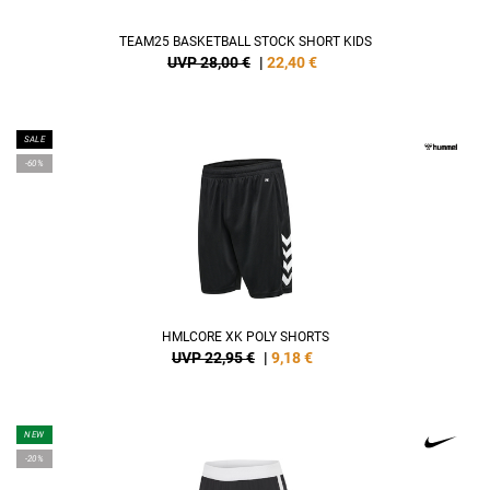
TEAM25 BASKETBALL STOCK SHORT KIDS
UVP 28,00 €
|
22,40
€
SALE
-60%
HMLCORE XK POLY SHORTS
UVP 22,95 €
|
9,18
€
NEW
-20%