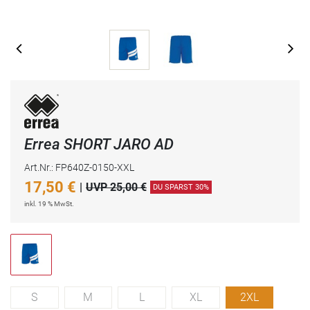
Errea SHORT JARO AD
Art.Nr.: FP640Z-0150-XXL
17,50
€
|
UVP 25,00 €
DU SPARST 30%
inkl. 19 % MwSt.
S
M
L
XL
2XL