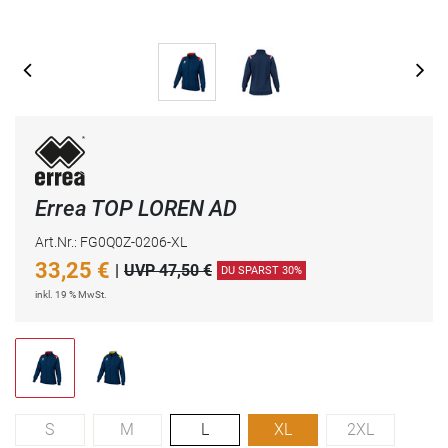
Errea TOP LOREN AD
Art.Nr.: FG0Q0Z-0206-XL
33,25
€
|
UVP 47,50 €
DU SPARST 30%
inkl. 19 % MwSt.
S
M
L
XL
2XL