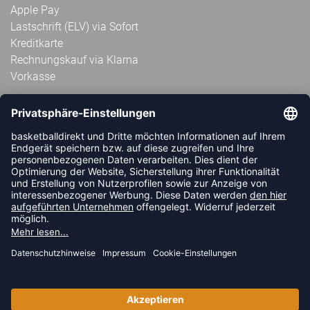
Apple Pay
Lastschrift (ELV) via Sofort
Kreditkarte
Rechnungskauf via Klarna
Vorkasse
ABONNIERE JETZT DEN KOSTENLOSEN
HANDBALLDIREKT-NEWSLETTER UND VERPASSE KEINE
NEUIGKEIT ODER AKTION MEHR.
JETZT ANMELDEN
FOLLOW US