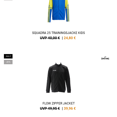
SQUADRA 25 TRAININGSJACKE KIDS
UVP 40,00 €
|
24,80
€
SALE
-20%
FLOW ZIPPER JACKET
UVP 49,95 €
|
39,96
€