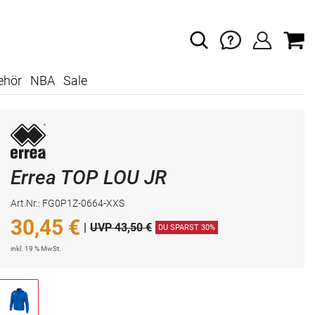
ehör
NBA
Sale
Errea TOP LOU JR
Art.Nr.: FG0P1Z-0664-XXS
30,45
€
|
UVP 43,50 €
DU SPARST 30%
inkl. 19 % MwSt.