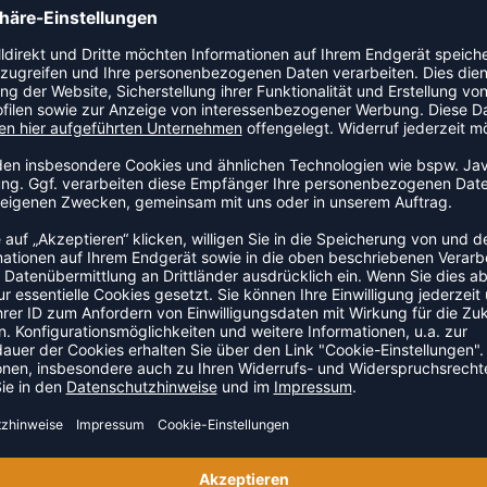
iningsjacke an den Start. Dieses Modell ist speziell für Kinder
der als Schutz bei wechselhaftem Wetter.
ZULETZT ANGESEHEN
US DER KATEGORIE TRAINING
NEW
-38%