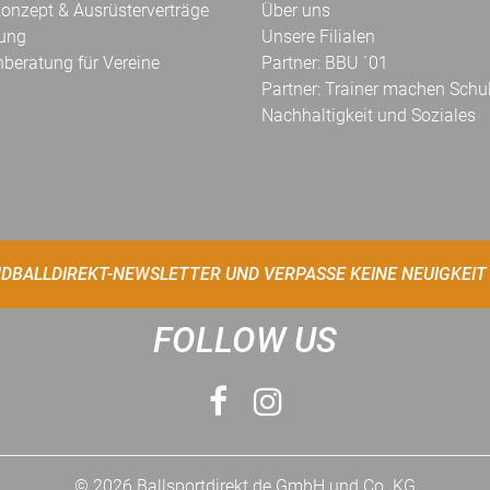
onzept & Ausrüsterverträge
Über uns
kung
Unsere Filialen
hberatung für Vereine
Partner: BBU ´01
Partner: Trainer machen Schu
Nachhaltigkeit und Soziales
DBALLDIREKT-NEWSLETTER UND VERPASSE KEINE NEUIGKEIT
FOLLOW US
© 2026 Ballsportdirekt.de GmbH und Co. KG