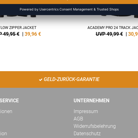
FLOW ZIPPER JACKET
ACADEMY PRO 24 TRACK JAC
 49,95 €
|
39,96
€
UVP 49,99 €
|
30,9
GELD-ZURÜCK-GARANTIE
SERVICE
UNTERNEHMEN
tionen
Impressum
AGB
Widerrufsbelehrung
tion
Datenschutz