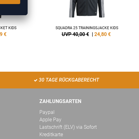
KET KIDS
SQUADRA 25 TRAININGSJACKE KIDS
9
€
UVP 40,00 €
|
24,80
€
30 TAGE RÜCKGABERECHT
ZAHLUNGSARTEN
Paypal
Apple Pay
Lastschrift (ELV) via Sofort
Kreditkarte