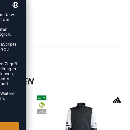
SJACKEN
NEW
-38%