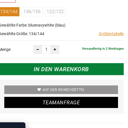
134/144
146/156
122/132
Gewählte Farbe: bluenavywhite (blau)
Gewählte Größe:
134/144
Größentabelle
Versandfertig in 2 Werktagen
Menge
IN DEN WARENKORB
AUF DEN WUNSCHZETTEL
TEAMANFRAGE