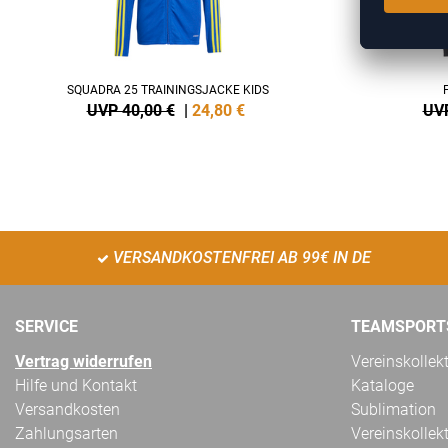
SQUADRA 25 TRAININGSJACKE KIDS
UVP 40,00 €
|
24,80
€
UVP
VERSANDKOSTENFREI AB 99€ IN DE
SERVICE
TEAMSPORT
Vertrag widerrufen
Vereinskollek
Hilfe und Kontakt
Kataloge
Versandkosten
Sublimation
Zahlungsarten
Vereinskollek