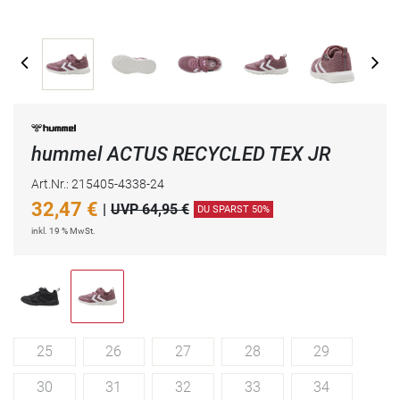
hummel ACTUS RECYCLED TEX JR
Art.Nr.: 215405-4338-24
32,47
€
|
UVP 64,95 €
DU SPARST 50%
inkl. 19 % MwSt.
25
26
27
28
29
30
31
32
33
34