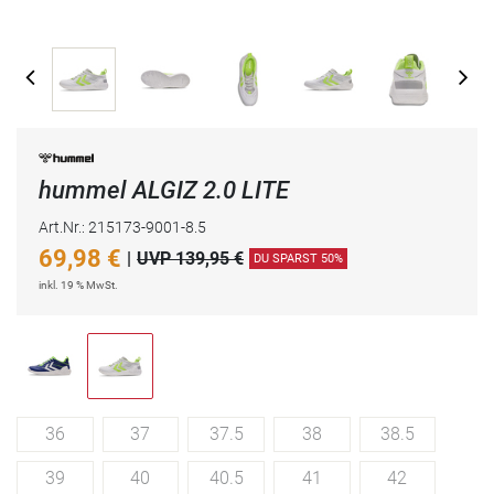
hummel ALGIZ 2.0 LITE
Art.Nr.: 215173-9001-8.5
69,98
€
|
UVP 139,95 €
DU SPARST 50%
inkl. 19 % MwSt.
36
37
37.5
38
38.5
39
40
40.5
41
42