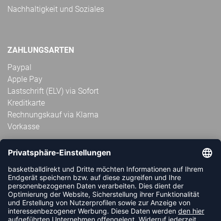
Nachhaltigkeit und Soziales
ZAHLUNGSARTEN
Paypal
Apple Pay
Lastschrift (ELV) via Sofort
Kreditkarte
Rechnungskauf via Klarna
Vorkasse
ABONNIERE JETZT DEN KOSTENLOSEN
HANDBALLDIREKT-NEWSLETTER UND VERPASSE KEINE
NEUIGKEIT ODER AKTION MEHR.
JETZT ANMELDEN