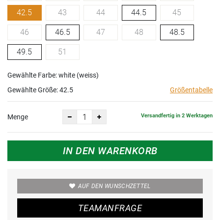
42.5
43
44
44.5
45
46
46.5
47
48
48.5
49.5
51
Gewählte Farbe: white (weiss)
Gewählte Größe:
42.5
Größentabelle
Versandfertig in 2 Werktagen
Menge
IN DEN WARENKORB
AUF DEN WUNSCHZETTEL
TEAMANFRAGE