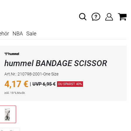
ehör
NBA
Sale
hummel BANDAGE SCISSOR
Art.Nr.: 210798-2001-One Size
4,17
€
|
UVP 6,95 €
DU SPARST 40%
inkl. 19 % MwSt.