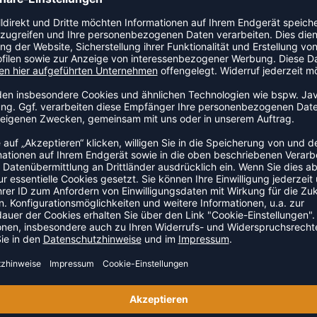
ZULETZT ANGESEHEN
 AUS DER KATEGORIE ERSTE 
SALE
-15%