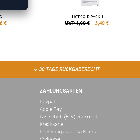
G
HOT-COLD PACK II
6
€
UVP 4,99 €
|
3,49
€
30 TAGE RÜCKGABERECHT
ZAHLUNGSARTEN
Paypal
Apple Pay
Lastschrift (ELV) via Sofort
Kreditkarte
Rechnungskauf via Klarna
Vorkasse