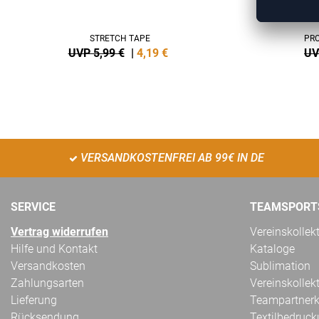
STRETCH TAPE
PRO
UVP 5,99 €
|
4,19
€
UV
VERSANDKOSTENFREI AB 99€ IN DE
SERVICE
TEAMSPORT
Vertrag widerrufen
Vereinskollek
Hilfe und Kontakt
Kataloge
Versandkosten
Sublimation
Zahlungsarten
Vereinskollek
Lieferung
Teampartnerk
Rücksendung
Textilbedruc