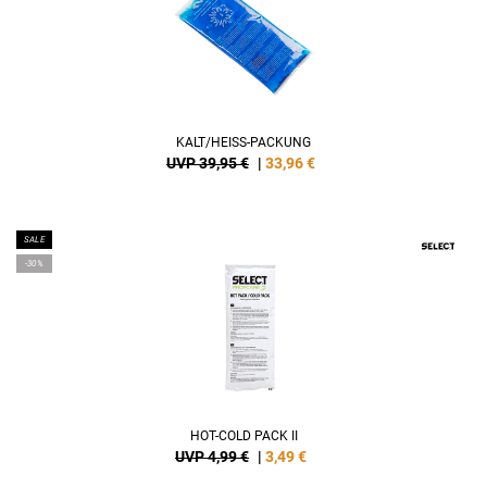
KALT/HEISS-PACKUNG
UVP 39,95 €
|
33,96
€
SALE
-30%
HOT-COLD PACK II
UVP 4,99 €
|
3,49
€