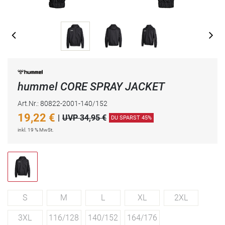
hummel CORE SPRAY JACKET
Art.Nr.: 80822-2001-140/152
19,22
€
|
UVP 34,95 €
DU SPARST 45%
inkl. 19 % MwSt.
S
M
L
XL
2XL
3XL
116/128
140/152
164/176