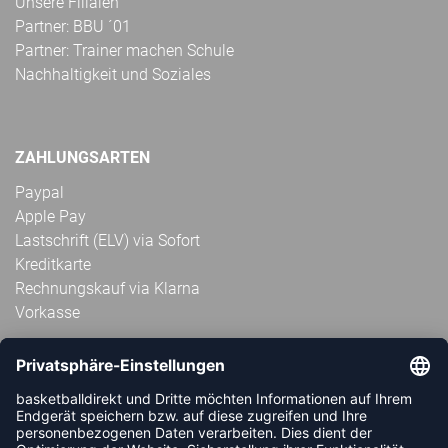
Unsere Filialen
Partner: BBU ´01
Partner: Trainer machen Schule
Nachhaltigkeit und Soziales
ZAHLUNGSARTEN
Paypal
Apple Pay
Lastschrift (ELV) via Sofort
Kreditkarte
Rechnungskauf via Klarna
Vorkasse
ABONNIERE JETZT DEN KOSTENLOSEN
HANDBALLDIREKT-NEWSLETTER UND VERPASSE KEINE
NEUIGKEIT ODER AKTION MEHR.