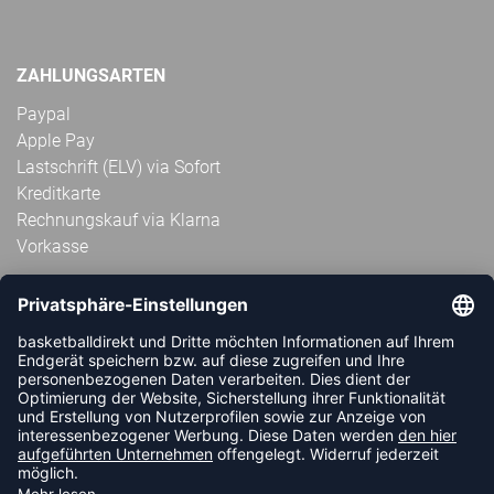
ZAHLUNGSARTEN
Paypal
Apple Pay
Lastschrift (ELV) via Sofort
Kreditkarte
Rechnungskauf via Klarna
Vorkasse
ABONNIERE JETZT DEN KOSTENLOSEN
HANDBALLDIREKT-NEWSLETTER UND VERPASSE KEINE
NEUIGKEIT ODER AKTION MEHR.
JETZT ANMELDEN
FOLLOW US