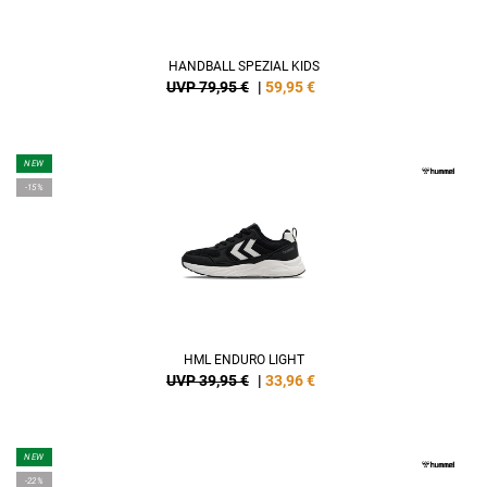
HANDBALL SPEZIAL KIDS
UVP 79,95 €
|
59,95
€
NEW
-15%
HML ENDURO LIGHT
UVP 39,95 €
|
33,96
€
NEW
-22%