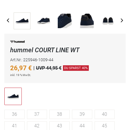
hummel COURT LINE WT
Art.Nr.: 225946-1009-44
26,97
€
|
UVP 44,95 €
DU SPARST 40%
inkl. 19 % MwSt.
36
37
38
39
40
41
42
43
44
45