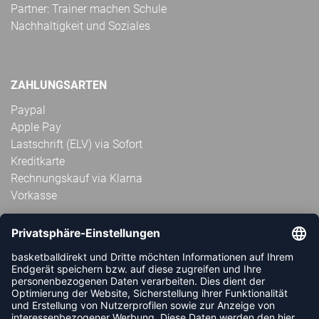
Partner: Trainer machen Schule
Nachhaltigkeit und Soziales
ZAHLUNGSARTEN
Paypal
Apple Pay
Lastschrift (ELV) via Sofort
Kreditkarte
Rechnungskauf via Klarna
Vorkasse
ABONNIERE JETZT DEN KOSTENLOSEN
HANDBALLDIREKT-NEWSLETTER UND VERPASSE KEINE
NEUIGKEIT ODER AKTION MEHR.
JETZT ANMELDEN