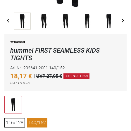
hummel FIRST SEAMLESS KIDS
TIGHTS
Art.Nr.: 202641-2001-140/152
18,17
€
|
UVP 27,95 €
DU SPARST 35%
inkl. 19 % MwSt.
116/128
140/152