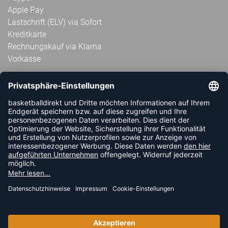
Apple Pay
Lastschrift (ELV) via Sofort
Kreditkarte
Rechnungskauf via Klarna
Vorkasse
ABONNIERE JETZT DEN KOSTENLOSEN
HANDBALLDIREKT-NEWSLETTER UND VERPASSE KEINE
NEUIGKEIT ODER AKTION MEHR.
JETZT ANMELDEN
FOLLOW US