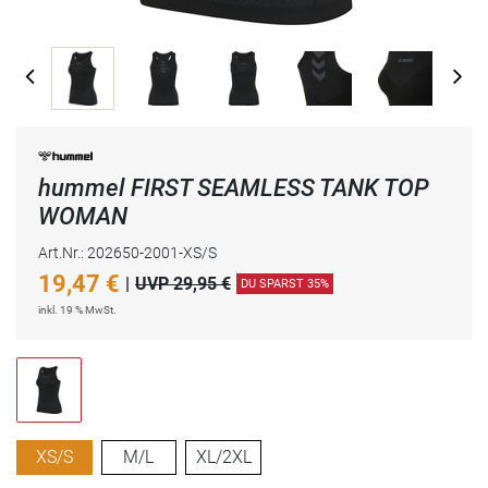
hummel FIRST SEAMLESS TANK TOP
WOMAN
Art.Nr.: 202650-2001-XS/S
19,47
€
|
UVP 29,95 €
DU SPARST 35%
inkl. 19 % MwSt.
XS/S
M/L
XL/2XL