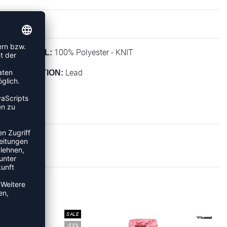
100% Polyester - KNIT
MATERIAL:
Lead
KOLLEKTION:
IES
SALE
-55%