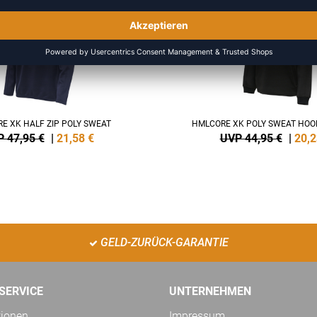
E XK HALF ZIP POLY SWEAT
HMLCORE XK POLY SWEAT HO
 47,95 €
|
21,58
€
UVP 44,95 €
|
20,2
GELD-ZURÜCK-GARANTIE
SERVICE
UNTERNEHMEN
tionen
Impressum