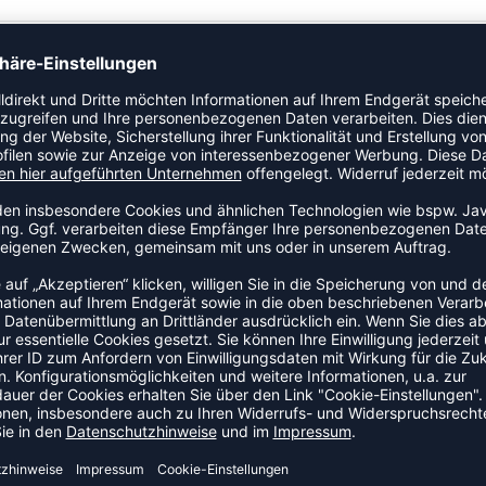
eatstoff mit Stretch, sodass du dich auf oder abseits des
chgehenden Reißverschluss vorne mit Reißverschlussschutz
sätze an der hinteren Passe und an den Seiten präsentieren
ZULETZT ANGESEHEN
HR AUS DER KATEGORIE HOOD
SALE
-55%