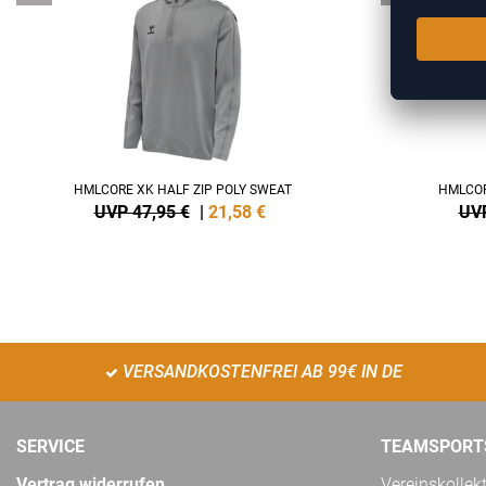
HMLCORE XK HALF ZIP POLY SWEAT
HMLCOR
UVP 47,95 €
|
21,58
€
UVP
VERSANDKOSTENFREI AB 99€ IN DE
SERVICE
TEAMSPORT
Vertrag widerrufen
Vereinskollek