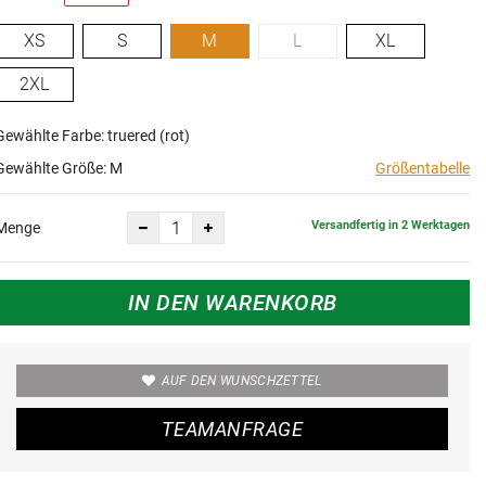
XS
S
M
L
XL
2XL
Gewählte Farbe: truered (rot)
Gewählte Größe:
M
Größentabelle
Versandfertig in 2 Werktagen
Menge
IN DEN WARENKORB
AUF DEN WUNSCHZETTEL
TEAMANFRAGE