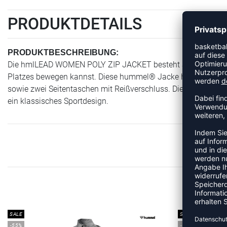
PRODUKTDETAILS
PRODUKTBESCHREIBUNG:
Die hmlLEAD WOMEN POLY ZIP JACKET besteht aus leichtem Sw
Platzes bewegen kannst. Diese hummel® Jacke hat einen dur
sowie zwei Seitentaschen mit Reißverschluss. Die Kontrastein
ein klassisches Sportdesign.
ME
SALE
SALE
-55%
-55%