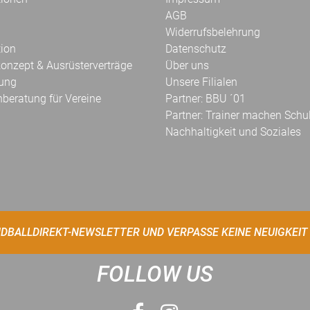
AGB
Widerrufsbelehrung
tion
Datenschutz
onzept & Ausrüsterverträge
Über uns
kung
Unsere Filialen
hberatung für Vereine
Partner: BBU ´01
Partner: Trainer machen Schu
Nachhaltigkeit und Soziales
DBALLDIREKT-NEWSLETTER UND VERPASSE KEINE NEUIGKEIT
FOLLOW US