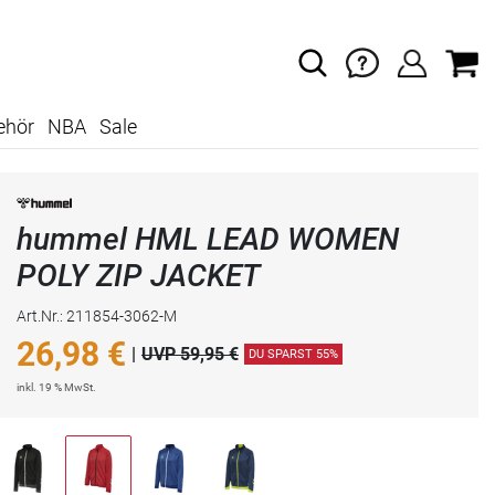
ehör
NBA
Sale
hummel HML LEAD WOMEN
POLY ZIP JACKET
Art.Nr.: 211854-3062-M
26,98
€
|
UVP 59,95 €
DU SPARST 55%
inkl. 19 % MwSt.