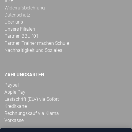
AGB
Widerrufsbelehrung
Datenschutz
Über uns
Unsere Filialen
Partner: BBU ´01
Partner: Trainer machen Schule
Nachhaltigkeit und Soziales
ZAHLUNGSARTEN
Paypal
Apple Pay
Lastschrift (ELV) via Sofort
Kreditkarte
Rechnungskauf via Klarna
Vorkasse