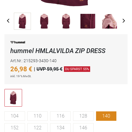
hummel HMLALVILDA ZIP DRESS
Art.Nr.: 215293-3430-140
26,98
€
|
UVP 59,95 €
DU SPARST 55%
inkl. 19 % MwSt.
104
110
116
128
140
152
122
134
146