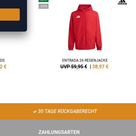
-35%
IDS
ENTRADA 26 REGENJACKE
2
€
UVP 59,95 €
|
38,97
€
30 TAGE RÜCKGABERECHT
ZAHLUNGSARTEN