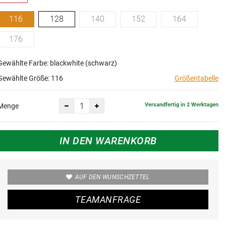
116
128
140
152
164
176
Gewählte Farbe: blackwhite (schwarz)
Gewählte Größe:
116
Größentabelle
Versandfertig in 2 Werktagen
Menge
IN DEN WARENKORB
AUF DEN WUNSCHZETTEL
TEAMANFRAGE