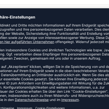
T maximalen Komfort und Schutz für alle Jahreszeiten. Sie
nkelband für klassischen hummel® Style. Diese Jacke ist aus
tigt. Weitere Merkmale sind Reißverschlusstaschen, eine
r und ein Kordelstopper in einer bequemen Kapuze. Die
, dass dein Kind warm und trocken bleibt.
ZULETZT ANGESEHEN
US DER KATEGORIE OUTDOOR
NEW