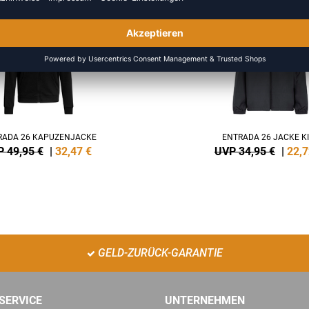
-35%
RADA 26 KAPUZENJACKE
ENTRADA 26 JACKE K
 49,95 €
|
32,47
€
UVP 34,95 €
|
22,7
GELD-ZURÜCK-GARANTIE
SERVICE
UNTERNEHMEN