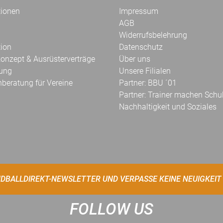
tionen
Impressum
AGB
Widerrufsbelehrung
tion
Datenschutz
onzept & Ausrüsterverträge
Über uns
kung
Unsere Filialen
hberatung für Vereine
Partner: BBU ´01
Partner: Trainer machen Schu
Nachhaltigkeit und Soziales
DBALLDIREKT-NEWSLETTER UND VERPASSE KEINE NEUIGKEIT
FOLLOW US