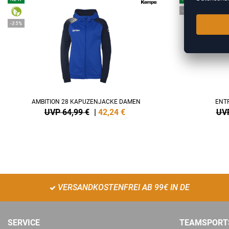
-35%
-35%
AMBITION 28 KAPUZENJACKE DAMEN
ENT
UVP 64,99 €
|
42,24
€
UVP
VERSANDKOSTENFREI AB 99€ IN DE
SERVICE
TEAMSPORT