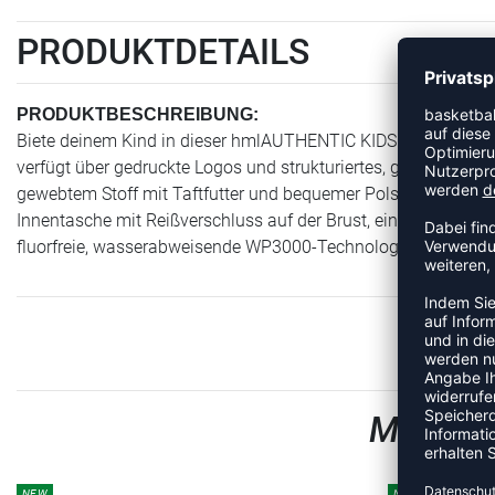
PRODUKTDETAILS
PRODUKTBESCHREIBUNG:
Biete deinem Kind in dieser hmlAUTHENTIC KIDS BENCH JACKE
verfügt über gedruckte Logos und strukturiertes, gewebtes Wi
gewebtem Stoff mit Taftfutter und bequemer Polsterung gefer
Innentasche mit Reißverschluss auf der Brust, eine Zugschnu
fluorfreie, wasserabweisende WP3000-Technologie sorgt dafür
MEHR A
NEW
NEW