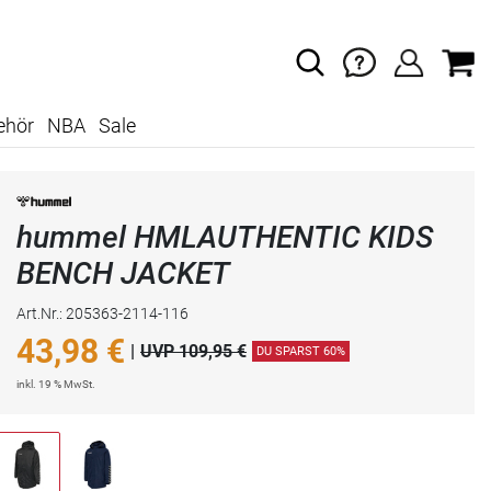
ehör
NBA
Sale
hummel HMLAUTHENTIC KIDS
BENCH JACKET
Art.Nr.: 205363-2114-116
43,98
€
|
UVP 109,95 €
DU SPARST 60%
inkl. 19 % MwSt.