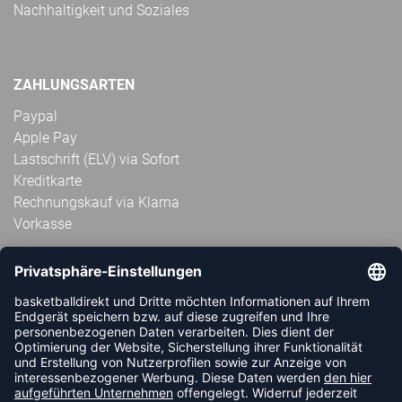
Nachhaltigkeit und Soziales
ZAHLUNGSARTEN
Paypal
Apple Pay
Lastschrift (ELV) via Sofort
Kreditkarte
Rechnungskauf via Klarna
Vorkasse
ABONNIERE JETZT DEN KOSTENLOSEN
HANDBALLDIREKT-NEWSLETTER UND VERPASSE KEINE
NEUIGKEIT ODER AKTION MEHR.
JETZT ANMELDEN