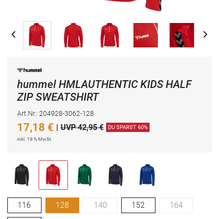
hummel HMLAUTHENTIC KIDS HALF
ZIP SWEATSHIRT
Art.Nr.: 204928-3062-128
17,18
€
|
UVP 42,95 €
DU SPARST 60%
inkl. 19 % MwSt.
116
128
140
152
164