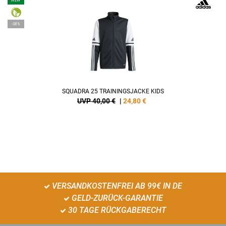
NEW
-38%
SQUADRA 25 TRAININGSJACKE KIDS
UVP 40,00 €
|
24,80
€
VERSANDKOSTENFREI AB 99€ IN DE
GELD-ZURÜCK-GARANTIE
30 TAGE RÜCKGABERECHT