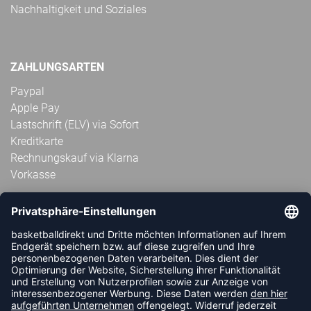
Nachhaltigkeit und Soziales
ZAHLUNGSARTEN
Paypal
Apple Pay
Lastschrift (ELV) via Sofort
Kreditkarte
Rechnungskauf via Klarna
Vorkasse
ABONNIERE JETZT DEN KOSTENLOSEN
HANDBALLDIREKT-NEWSLETTER UND VERPASSE KEINE
NEUIGKEIT ODER AKTION MEHR.
JETZT ANMELDEN