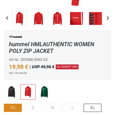
hummel HMLAUTHENTIC WOMEN
POLY ZIP JACKET
Art.Nr.: 205368-3062-XS
19,98
€
|
UVP 49,95 €
DU SPARST 60%
inkl. 19 % MwSt.
XS
S
M
L
XL