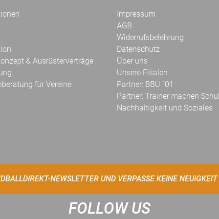
tionen
Impressum
AGB
Widerrufsbelehrung
tion
Datenschutz
onzept & Ausrüsterverträge
Über uns
kung
Unsere Filialen
hberatung für Vereine
Partner: BBU ´01
Partner: Trainer machen Schu
Nachhaltigkeit und Soziales
DBALLDIREKT-NEWSLETTER UND VERPASSE KEINE NEUIGKEIT
FOLLOW US