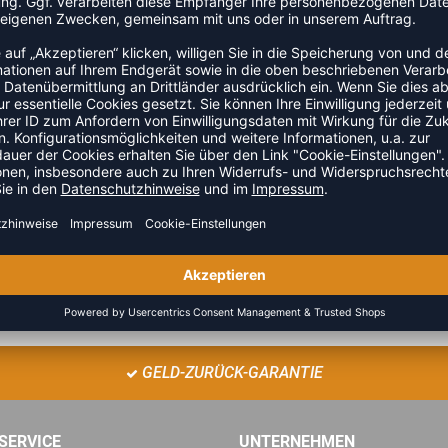
io-Baumwolle und bietet deinem Kind eine superweiche
cke mit durchgehendem Reißverschluss und kurzem
 Die Hose hat eine dekorative Zugschnur vorne, sodass sie
!
ZULETZT ANGESEHEN
GELD-ZURÜCK-GARANTIE
SERVICE
UNTERNEHMEN