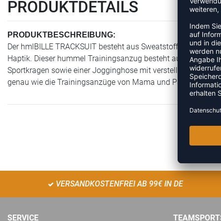
PRODUKTDETAILS
PRODUKTBESCHREIBUNG:
Der hmlBILLE TRACKSUIT besteht aus Sweatstoff aus 100 % B
Haptik. Dieser hummel Trainingsanzug besteht aus einer Ja
Sportkragen sowie einer Jogginghose mit verstellbarer Taille.
genau wie die Trainingsanzüge von Mama und Papa aussieht
VERSANDKOSTENFREI AB 99€ IN DE
SERVICE
TEAMSPORT