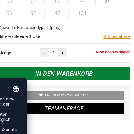
56
62
68
74
80
86
92
98
104
Gewählte Farbe: candypink (pink)
Bitte wähle eine Größe
Größentabelle
Nicht länger verfügbar
Menge
IN DEN WARENKORB
AUF DEN WUNSCHZETTEL
TEAMANFRAGE