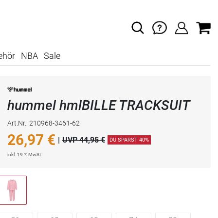
ehör
NBA
Sale
hummel hmlBILLE TRACKSUIT
Art.Nr.: 210968-3461-62
26,97
€
|
UVP 44,95 €
DU SPARST 40%
inkl. 19 % MwSt.