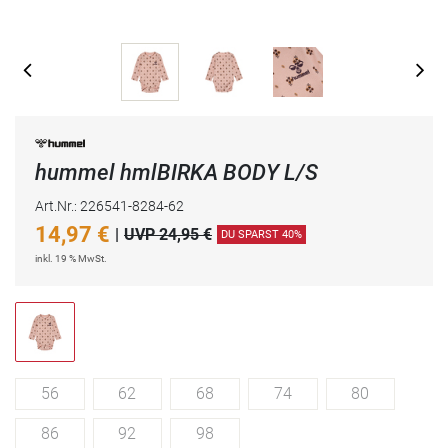
hummel hmlBIRKA BODY L/S
Art.Nr.: 226541-8284-62
14,97
€
|
UVP 24,95 €
DU SPARST 40%
inkl. 19 % MwSt.
56
62
68
74
80
86
92
98