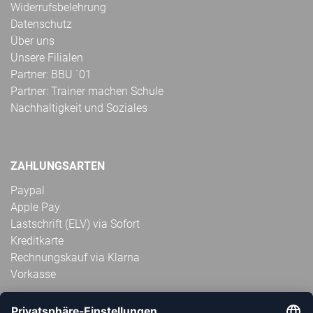
Widerrufsbelehrung
Datenschutz
Über uns
Unsere Filialen
Partner: BBU ´01
Partner: Trainer machen Schule
Nachhaltigkeit und Soziales
ZAHLUNGSARTEN
Paypal
Apple Pay
Lastschrift (ELV) via Sofort
Kreditkarte
Rechnungskauf via Klarna
Vorkasse