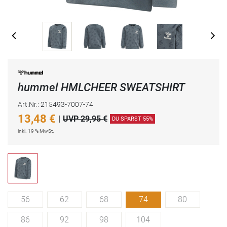
hummel HMLCHEER SWEATSHIRT
Art.Nr.: 215493-7007-74
13,48
€
|
UVP 29,95 €
DU SPARST 55%
inkl. 19 % MwSt.
56
62
68
74
80
86
92
98
104