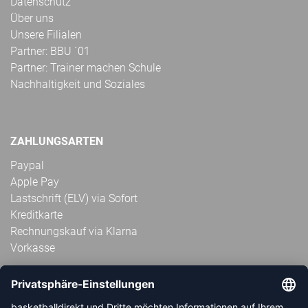
Datenschutz
Über uns
Unsere Filialen
Partner: BBU ´01
Partner: Trainer machen Schule
Nachhaltigkeit und Soziales
ZAHLUNGSARTEN
Paypal
Apple Pay
Lastschrift (ELV) via Sofort
Kreditkarte
Rechnungskauf via Klarna
Vorkasse
ABONNIERE JETZT DEN KOSTENLOSEN