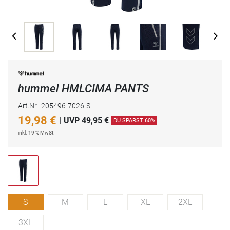
hummel HMLCIMA PANTS
Art.Nr.: 205496-7026-S
19,98
€
|
UVP 49,95 €
DU SPARST 60%
inkl. 19 % MwSt.
S
M
L
XL
2XL
3XL