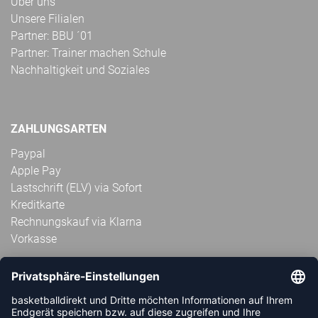
Über uns
Unsere Filialen
Partner: BBU ´01
Partner: Trainer machen Schule
Nachhaltigkeit und Soziales
ZAHLUNGSARTEN
Paypal
Apple Pay
Lastschrift (ELV) via Sofort
Kreditkarte
Rechnungskauf via Klarna
Vorkasse
ABONNIERE JETZT DEN KOSTENLOSEN
HANDBALLDIREKT-NEWSLETTER UND VERPASSE KEINE