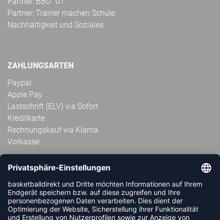
Partner: BBU ´01
Partner: Trainer machen Schule
Nachhaltigkeit und Soziales
ZAHLUNGSARTEN
Paypal
Apple Pay
Lastschrift (ELV) via Sofort
Kreditkarte
Rechnungskauf via Klarna
Vorkasse
ABONNIERE JETZT DEN KOSTENLOSEN
HANDBALLDIREKT-NEWSLETTER UND VERPASSE KEINE
NEUIGKEIT ODER AKTION MEHR.
JETZT ANMELDEN