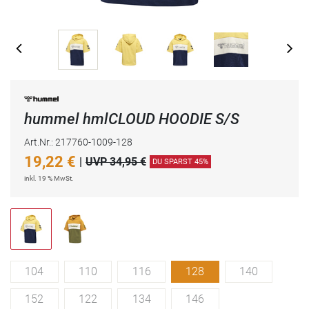
hummel hmlCLOUD HOODIE S/S
Art.Nr.: 217760-1009-128
19,22
€
|
UVP 34,95 €
DU SPARST 45%
inkl. 19 % MwSt.
104
110
116
128
140
152
122
134
146