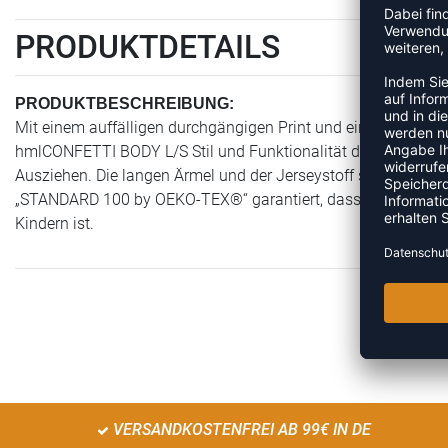
PRODUKTDETAILS
PRODUKTBESCHREIBUNG:
Mit einem auffälligen durchgängigen Print und einem Bumbleb
hmlCONFETTI BODY L/S Stil und Funktionalität dank der Druck
Ausziehen. Die langen Ärmel und der Jerseystoff sorgen für
„STANDARD 100 by OEKO-TEX®“ garantiert, dass dieser humm
Kindern ist.
VERSANDKOSTENFREI AB 99€ IN DE