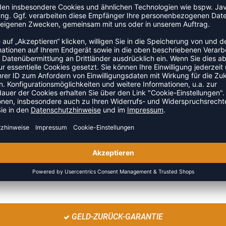
ee® Logo, das dein Kind lieben wird, kombiniert der
knopföffnung an der Unterseite für ein einfaches An- und
 eine warme und bequeme Passform, während das Etikett
el® Body frei von Schadstoffen und schonend zur Haut von
ZULETZT ANGESEHEN
GELD-ZURÜCK-GARANTIE