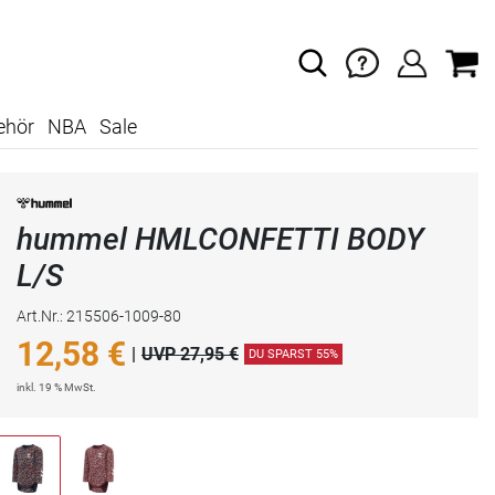
ehör
NBA
Sale
hummel HMLCONFETTI BODY
L/S
Art.Nr.: 215506-1009-80
12,58
€
|
UVP 27,95 €
DU SPARST 55%
inkl. 19 % MwSt.