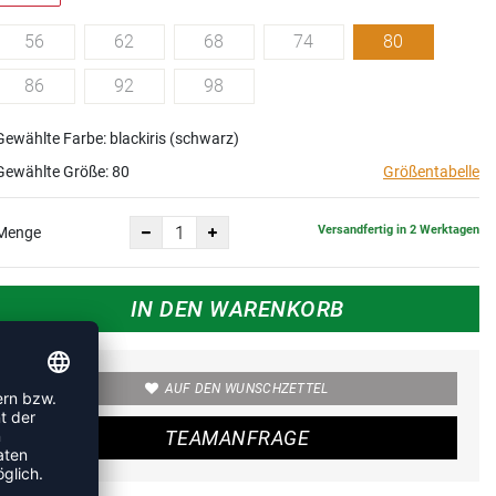
56
62
68
74
80
86
92
98
Gewählte Farbe: blackiris (schwarz)
Gewählte Größe:
80
Größentabelle
Versandfertig in 2 Werktagen
Menge
IN DEN WARENKORB
AUF DEN WUNSCHZETTEL
TEAMANFRAGE