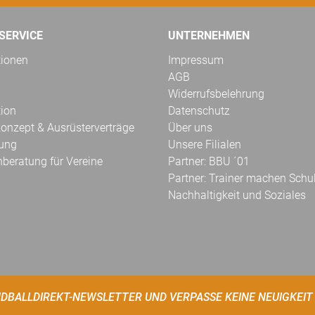
SERVICE
UNTERNEHMEN
tionen
Impressum
AGB
Widerrufsbelehrung
tion
Datenschutz
onzept & Ausrüsterverträge
Über uns
kung
Unsere Filialen
hberatung für Vereine
Partner: BBU ´01
Partner: Trainer machen Schu
Nachhaltigkeit und Soziales
DBALLDIREKT-NEWSLETTER UND VERPASSE KEINE NEUIGKEIT