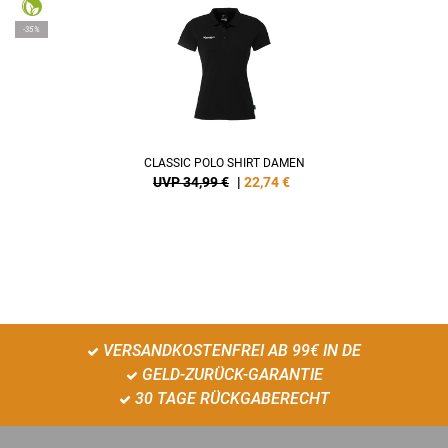
-35%
CLASSIC POLO SHIRT DAMEN
UVP 34,99 €
|
22,74
€
VERSANDKOSTENFREI AB 99€ IN DE
GELD-ZURÜCK-GARANTIE
30 TAGE RÜCKGABERECHT