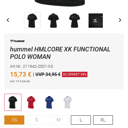
hummel HMLCORE XK FUNCTIONAL
POLO WOMAN
Art.Nr.: 211942-2001-XS
15,73
€
|
UVP 34,95 €
DU SPARST 55%
inkl. 19 % MwSt.
XS
S
M
L
XL