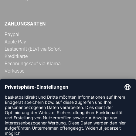
ZAHLUNGSARTEN
Paypal
Apple Pay
Lastschrift (ELV) via Sofort
Kreditkarte
Rechnungskauf via Klarna
Vorkasse
ABONNIERE JETZT DEN KOSTENLOSEN
HANDBALLDIREKT-NEWSLETTER UND VERPASSE KEINE
NEUIGKEIT ODER AKTION MEHR.
JETZT ANMELDEN