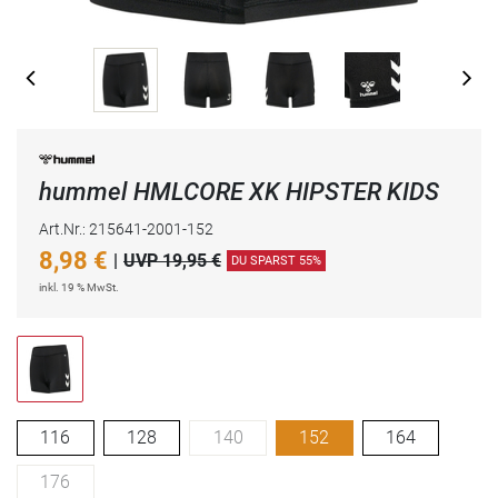
hummel HMLCORE XK HIPSTER KIDS
Art.Nr.: 215641-2001-152
8,98
€
|
UVP 19,95 €
DU SPARST 55%
inkl. 19 % MwSt.
116
128
140
152
164
176