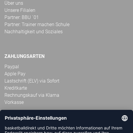
Über uns
Unsere Filialen
Partner: BBU ´01
Partner: Trainer machen Schule
Nachhaltigkeit und Soziales
ZAHLUNGSARTEN
Paypal
Apple Pay
Lastschrift (ELV) via Sofort
Kreditkarte
Rechnungskauf via Klarna
Vorkasse
ABONNIERE JETZT DEN KOSTENLOSEN
HANDBALLDIREKT-NEWSLETTER UND VERPASSE KEINE