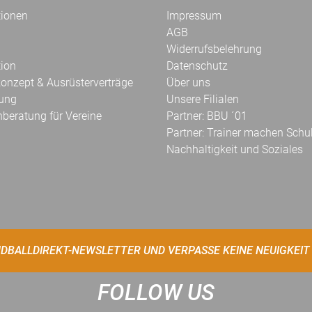
tionen
Impressum
AGB
Widerrufsbelehrung
tion
Datenschutz
onzept & Ausrüsterverträge
Über uns
kung
Unsere Filialen
hberatung für Vereine
Partner: BBU ´01
Partner: Trainer machen Schu
Nachhaltigkeit und Soziales
DBALLDIREKT-NEWSLETTER UND VERPASSE KEINE NEUIGKEIT
FOLLOW US