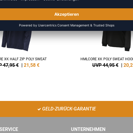
-55%
E XK HALF ZIP POLY SWEAT
HMLCORE XK POLY SWEAT HO
 47,95 €
|
21,58
€
UVP 44,95 €
|
20,2
GELD-ZURÜCK-GARANTIE
SERVICE
UNTERNEHMEN