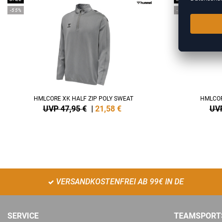
-55%
-55%
HMLCORE XK HALF ZIP POLY SWEAT
HMLCOR
UVP 47,95 €
|
21,58
€
UVP
VERSANDKOSTENFREI AB 99€ IN DE
SERVICE
TEAMSPORT