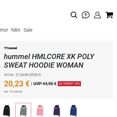
ehör
NBA
Sale
hummel HMLCORE XK POLY
SWEAT HOODIE WOMAN
Art.Nr.: 212649-2006-S
20,23
€
|
UVP 44,95 €
DU SPARST 55%
inkl. 19 % MwSt.