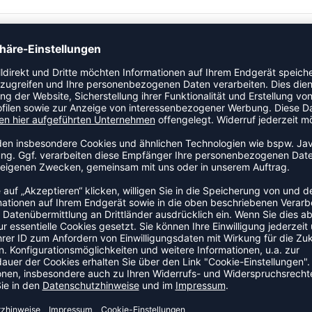
ichem, bequemem Sweatstoff und kombiniert ein
em modernen Finish. Die BEECOOL® Materialtechnologie sorgt
saktiv ist und auch schnell trocknet. Dieser hummel®
Kapuze zum Anpassen von Größe und Form. Klassische
uette.
ZULETZT ANGESEHEN
HR AUS DER KATEGORIE HOOD
SALE