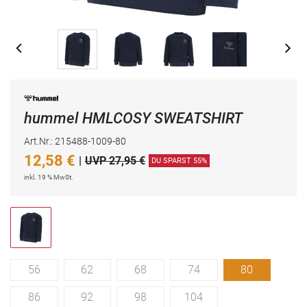
hummel HMLCOSY SWEATSHIRT
Art.Nr.: 215488-1009-80
12,58
€
|
UVP 27,95 €
DU SPARST 55%
inkl. 19 % MwSt.
56
62
68
74
80
86
92
98
104