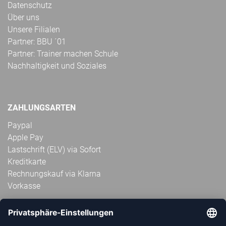
Datenschutz
Über uns
Unsere Filialen
Partner: BBU ´01
Partner: Trainer machen Schule
Nachhaltigkeit und Soziales
ZAHLUNGSARTEN
Paypal
Apple Pay
Lastschrift (ELV) via Sofort
Kreditkarte
Rechnungskauf via Klarna
Vorkasse
ABONNIERE JETZT DEN KOSTENLOSEN