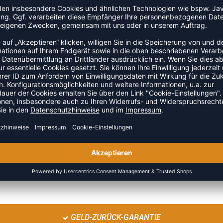
nd mit einer umweltfreundlichen, wasserdichten Beschichtung
 eine Atmungsaktivität von 5000 mvp bietet. Für ein
interjacke hat geklebte Nähte, ein weiches Fleecefutter und
r Seitennaht für zusätzliche Atmungsaktivität sowie einer
ZULETZT ANGESEHEN
GELD-ZURÜCK-GARANTIE