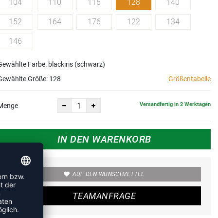
104
110
116
128
140
152
164
176
122
134
146
Gewählte Farbe: blackiris (schwarz)
Gewählte Größe:
128
Größentabelle
Versandfertig in 2 Werktagen
Menge
IN DEN WARENKORB
AUF DEN WUNSCHZETTEL
TEAMANFRAGE