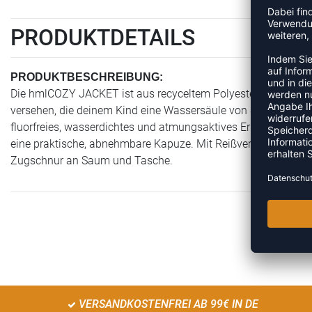
PRODUKTDETAILS
PRODUKTBESCHREIBUNG:
Die hmlCOZY JACKET ist aus recyceltem Polyester gefertigt u
versehen, die deinem Kind eine Wassersäule von 8000 mm und
fluorfreies, wasserdichtes und atmungsaktives Erlebnis. Die W
eine praktische, abnehmbare Kapuze. Mit Reißverschluss in de
Zugschnur an Saum und Tasche.
VERSANDKOSTENFREI AB 99€ IN DE