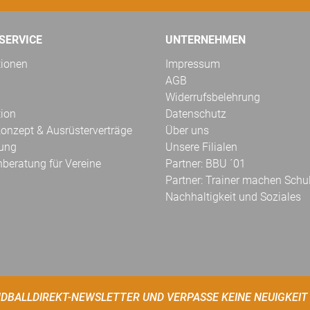
SERVICE
UNTERNEHMEN
tionen
Impressum
AGB
Widerrufsbelehrung
tion
Datenschutz
onzept & Ausrüsterverträge
Über uns
kung
Unsere Filialen
hberatung für Vereine
Partner: BBU ´01
Partner: Trainer machen Schu
Nachhaltigkeit und Soziales
DBALLDIREKT-NEWSLETTER UND VERPASSE KEINE NEUIGKEIT