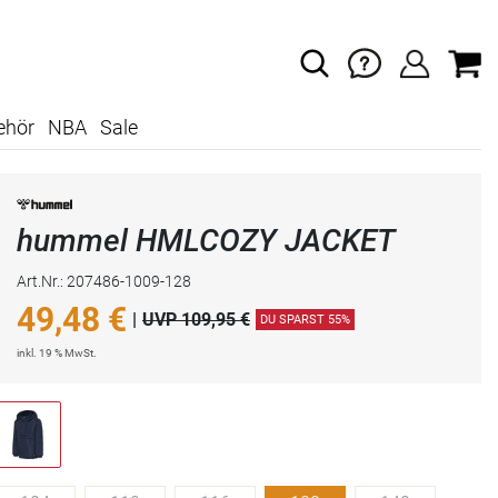
ehör
NBA
Sale
hummel HMLCOZY JACKET
Art.Nr.: 207486-1009-128
49,48
€
|
UVP 109,95 €
DU SPARST 55%
inkl. 19 % MwSt.